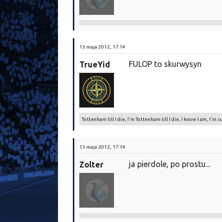
13 maja 2012, 17:14
FULOP to skurwysyn
TrueYid
Tottenham till I die, I'm Tottenham till I die, I know I am, I'm su
13 maja 2012, 17:14
ja pierdole, po prostu...
Zolter