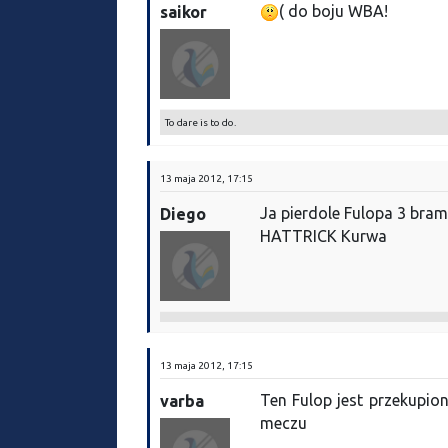
( do boju WBA!
saikor
To dare is to do.
13 maja 2012, 17:15
Ja pierdole Fulopa 3 bra
Diego
HATTRICK Kurwa
13 maja 2012, 17:15
Ten Fulop jest przekupio
varba
meczu