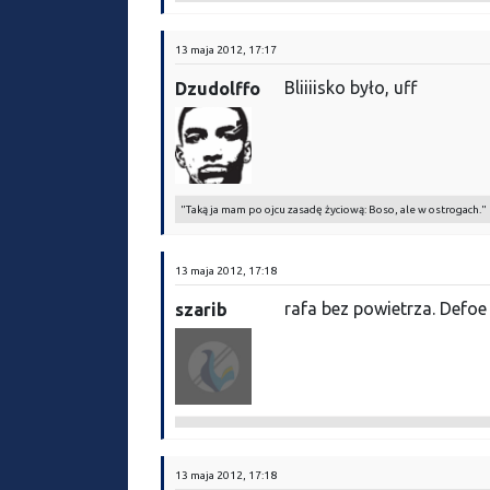
13 maja 2012, 17:17
Bliiiisko było, uff
Dzudolffo
"Taką ja mam po ojcu zasadę życiową: Boso, ale w ostrogach."
13 maja 2012, 17:18
rafa bez powietrza. Defoe
szarib
13 maja 2012, 17:18