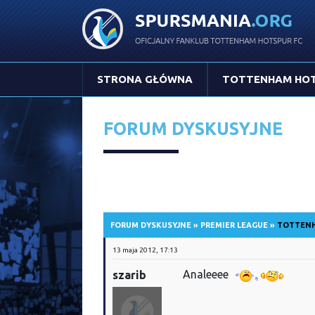
STRONA GŁÓWNA
TOTTENHAM HO
FORUM DYSKUSYJNE
FORUM DYSKUSYJNE
»
PREMIER LEAGUE
»
TOTTENH
13 maja 2012, 17:13
Analeeee
szarib