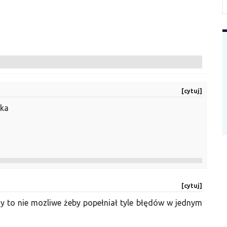
[cytuj]
mka
[cytuj]
ny to nie mozliwe żeby popełniał tyle błędów w jednym