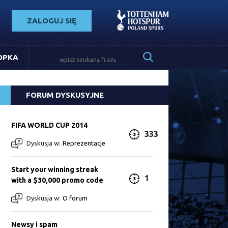
ZALOGUJ SIĘ
OPKA
FORUM DYSKUSYJNE
FIFA WORLD CUP 2014
333
Dyskusja w:
Reprezentacje
Start your winning streak
1
with a $30,000 promo code
Dyskusja w:
O forum
Newsy i spam