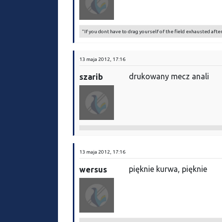
"If you dont have to drag yourself of the field exhausted afte
13 maja 2012, 17:16
drukowany mecz anali
szarib
13 maja 2012, 17:16
pięknie kurwa, pięknie
wersus