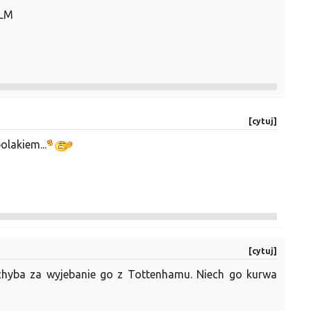
 LM
[cytuj]
olakiem...
[cytuj]
 chyba za wyjebanie go z Tottenhamu. Niech go kurwa