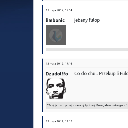
13 maja 2012, 17:14
jebany fulop
limbonic
13 maja 2012, 17:14
Co do chu... Przekupili Ful
Dzudolffo
"Taką ja mam po ojcu zasadę życiową: Boso, ale w ostrogach."
13 maja 2012, 17:15