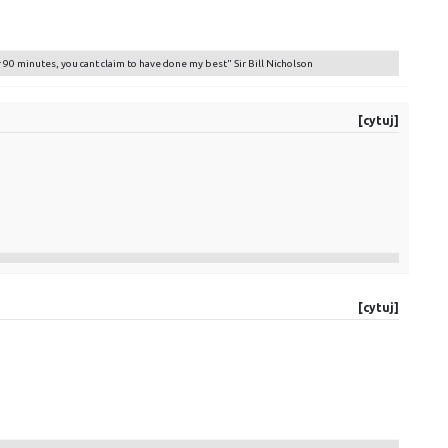
r 90 minutes, you cant claim to have done my best" Sir Bill Nicholson
[cytuj]
[cytuj]