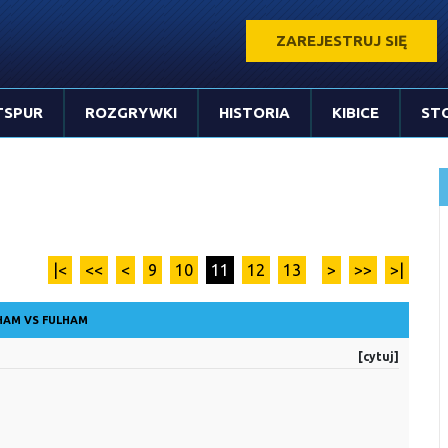
ZAREJESTRUJ SIĘ
TSPUR
ROZGRYWKI
HISTORIA
KIBICE
ST
|<
<<
<
9
10
11
12
13
>
>>
>|
AM VS FULHAM
[cytuj]