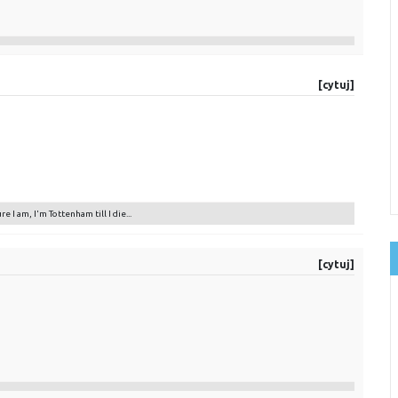
[cytuj]
re I am, I'm Tottenham till I die...
[cytuj]