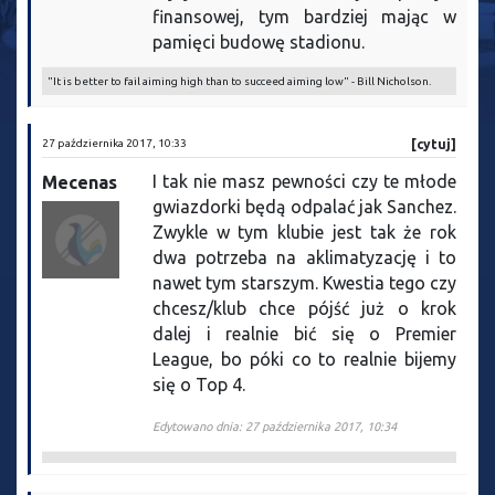
finansowej, tym bardziej mając w
pamięci budowę stadionu.
"It is better to fail aiming high than to succeed aiming low" - Bill Nicholson.
27 października 2017, 10:33
[cytuj]
I tak nie masz pewności czy te młode
Mecenas
gwiazdorki będą odpalać jak Sanchez.
Zwykle w tym klubie jest tak że rok
dwa potrzeba na aklimatyzację i to
nawet tym starszym. Kwestia tego czy
chcesz/klub chce pójść już o krok
dalej i realnie bić się o Premier
League, bo póki co to realnie bijemy
się o Top 4.
Edytowano dnia: 27 października 2017, 10:34