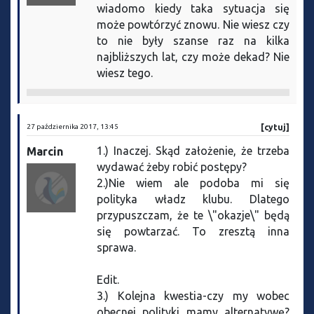
wiadomo kiedy taka sytuacja się
może powtórzyć znowu. Nie wiesz czy
to nie były szanse raz na kilka
najbliższych lat, czy może dekad? Nie
wiesz tego.
27 października 2017, 13:45
[cytuj]
1.) Inaczej. Skąd założenie, że trzeba
Marcin
wydawać żeby robić postępy?
2.)Nie wiem ale podoba mi się
polityka władz klubu. Dlatego
przypuszczam, że te \"okazje\" będą
się powtarzać. To zresztą inna
sprawa.
Edit.
3.) Kolejna kwestia-czy my wobec
obecnej polityki mamy alternatywę?