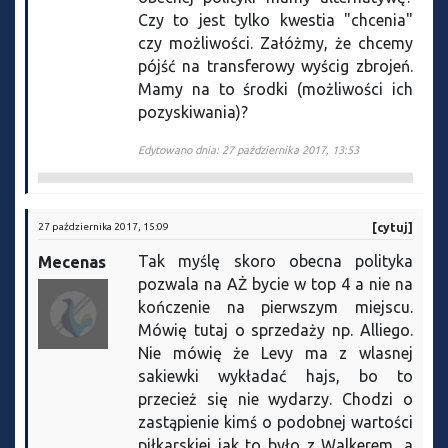
Czy to jest tylko kwestia "chcenia"
czy możliwości. Załóżmy, że chcemy
pójść na transferowy wyścig zbrojeń.
Mamy na to środki (możliwości ich
pozyskiwania)?
Edytowano dnia: 27 października 2017, 13:53
27 października 2017, 15:09
[cytuj]
Tak myślę skoro obecna polityka
Mecenas
pozwala na AŻ bycie w top 4 a nie na
kończenie na pierwszym miejscu.
Mówię tutaj o sprzedaży np. Alliego.
Nie mówię że Levy ma z wlasnej
sakiewki wykładać hajs, bo to
przecież się nie wydarzy. Chodzi o
zastąpienie kimś o podobnej wartości
piłkarskiej jak to było z Walkerem, a