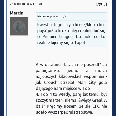
27 października 2017, 12:11
[cytuj]
Marcin
Mecenas
powiedział/a:
Kwestia tego czy chcesz/klub chce
pójść już o krok dalej i realnie bić się
o Premier League, bo póki co to
realnie bijemy się o Top 4
A w ostatnich latach nie poszedł? Ja
pamiętam-to jedno z moich
najlepszych kibicowskich wspomnień-
jak Crouch strzelał Man City gola
dającego nam miejsce w Top
4. Top 4 to wtedy, parę lat temu, był
szczyt marzeń, niemal Święty Graal. A
dziś? Kręcimy nosem, że się CFC nie
udało wyszarpać mistrzostwa.