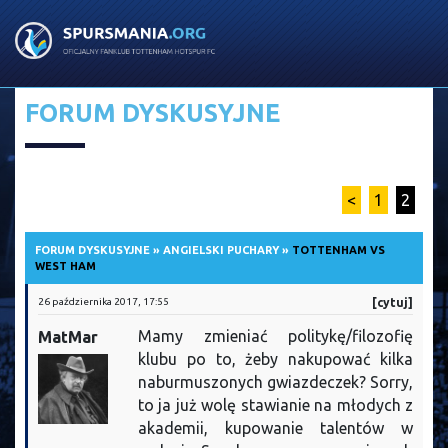
FORUM DYSKUSYJNE
<
1
2
FORUM DYSKUSYJNE
»
ANGIELSKI PUCHARY
»
TOTTENHAM VS
WEST HAM
26 października 2017, 17:55
[cytuj]
Mamy zmieniać politykę/filozofię
MatMar
klubu po to, żeby nakupować kilka
naburmuszonych gwiazdeczek? Sorry,
to ja już wolę stawianie na młodych z
akademii, kupowanie talentów w