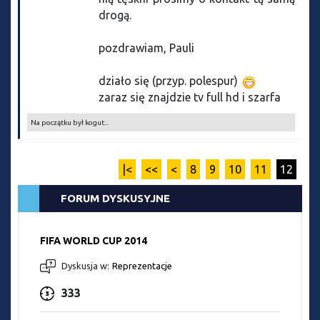
drogą.
pozdrawiam, Pauli
działo się (przyp. polespur)
zaraz się znajdzie tv full hd i szarfa
Na początku był kogut...
|<
<<
<
8
9
10
11
12
FORUM DYSKUSYJNE
FIFA WORLD CUP 2014
Dyskusja w:
Reprezentacje
333