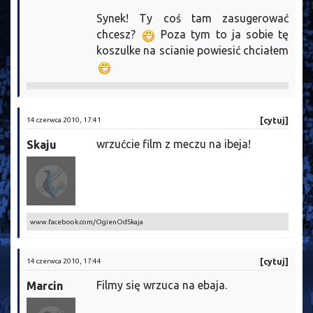
Synek! Ty coś tam zasugerować
chcesz?
Poza tym to ja sobie tę
koszulke na scianie powiesić chciałem
14 czerwca 2010, 17:41
[cytuj]
wrzućcie film z meczu na ibeja!
Skaju
www.facebook.com/OgienOdSkaja
14 czerwca 2010, 17:44
[cytuj]
Filmy się wrzuca na ebaja.
Marcin