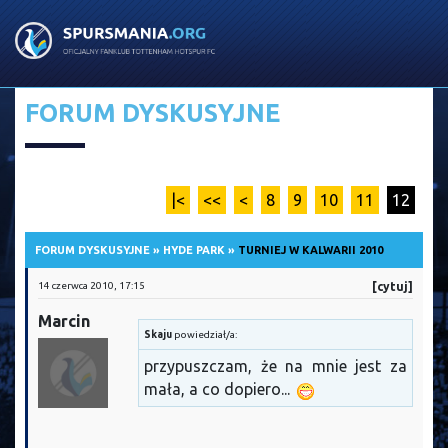
FORUM DYSKUSYJNE
|<
<<
<
8
9
10
11
12
FORUM DYSKUSYJNE
»
HYDE PARK
»
TURNIEJ W KALWARII 2010
14 czerwca 2010, 17:15
[cytuj]
Marcin
Skaju
powiedział/a:
przypuszczam, że na mnie jest za
mała, a co dopiero...