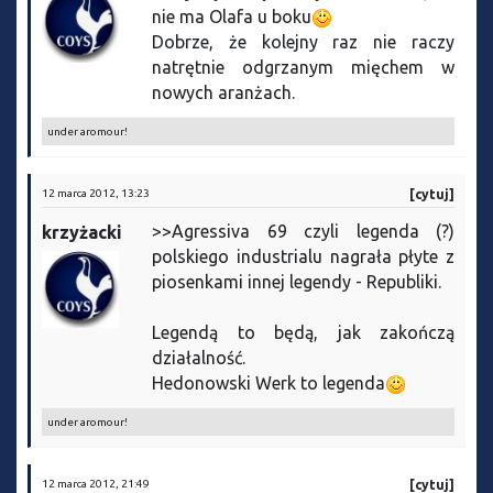
nie ma Olafa u boku
Dobrze, że kolejny raz nie raczy
natrętnie odgrzanym mięchem w
nowych aranżach.
under aromour!
12 marca 2012, 13:23
[cytuj]
>>Agressiva 69 czyli legenda (?)
krzyżacki
polskiego industrialu nagrała płyte z
piosenkami innej legendy - Republiki.
Legendą to będą, jak zakończą
działalność.
Hedonowski Werk to legenda
under aromour!
12 marca 2012, 21:49
[cytuj]