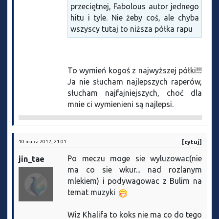
przeciętnej, Fabolous autor jednego
hitu i tyle. Nie żeby coś, ale chyba
wszyscy tutaj to niższa półka rapu
To wymień kogoś z najwyższej półki!!!
Ja nie słucham najlepszych raperów,
słucham najfajniejszych, choć dla
mnie ci wymienieni są najlepsi.
10 marca 2012, 21:01
[cytuj]
Po meczu moge sie wyluzowac(nie
jin_tae
ma co sie wkur... nad rozlanym
mlekiem) i podywagowac z Bulim na
temat muzyki
Wiz Khalifa to koks nie ma co do tego