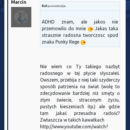
Marcin
Buli
powiedział/a:
ADHD znam, ale jakos nie
przemowilo do mnie
Jakas taka
strasznie radosna tworczosc spod
znaku Punky Rege
Nie wiem co Ty takiego nazbyt
radosnego w tej płycie słyszałeś.
Owszem, przebija z niej taki szyderczy
sposób patrzenia na świat (wolę to
zdecydowanie bardziej niż smęty o
złym świecie, straconym życiu,
pustych kieszeniach itp.) ale gdzie
tam jakaś przesadna radość?
Zwłaszcza w takich kawałkach
http://www.youtube.com/watch?