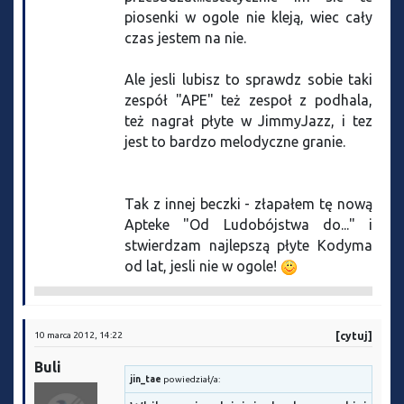
piosenki w ogole nie kleją, wiec cały
czas jestem na nie.
Ale jesli lubisz to sprawdz sobie taki
zespół "APE" też zespoł z podhala,
też nagrał płyte w JimmyJazz, i tez
jest to bardzo melodyczne granie.
Tak z innej beczki - złapałem tę nową
Apteke "Od Ludobójstwa do..." i
stwierdzam najlepszą płyte Kodyma
od lat, jesli nie w ogole!
10 marca 2012, 14:22
[cytuj]
Buli
jin_tae
powiedział/a: