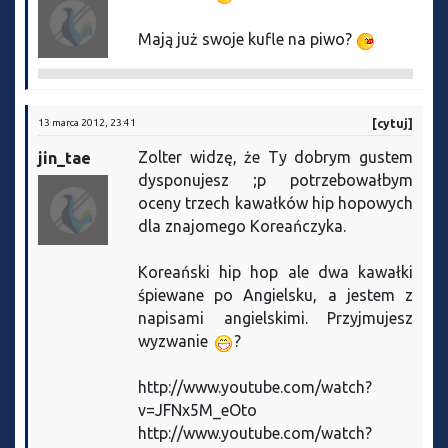
Mają już swoje kufle na piwo?
13 marca 2012, 23:41
[cytuj]
Zolter widzę, że Ty dobrym gustem
jin_tae
dysponujesz ;p potrzebowałbym
oceny trzech kawałków hip hopowych
dla znajomego Koreańczyka.
Koreański hip hop ale dwa kawałki
śpiewane po Angielsku, a jestem z
napisami angielskimi. Przyjmujesz
wyzwanie
?
http://www.youtube.com/watch?
v=JFNx5M_eOto
http://www.youtube.com/watch?