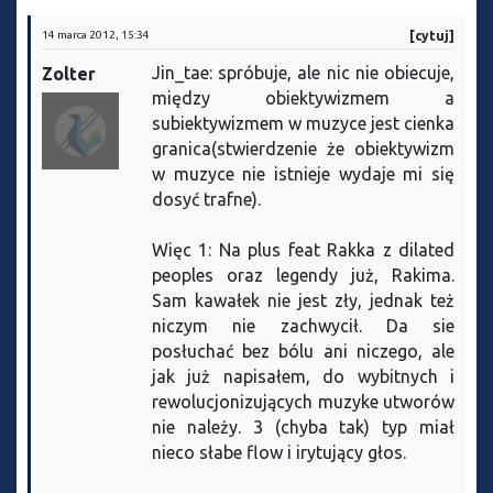
14 marca 2012, 15:34
[cytuj]
Jin_tae: spróbuje, ale nic nie obiecuje,
Zolter
między obiektywizmem a
subiektywizmem w muzyce jest cienka
granica(stwierdzenie że obiektywizm
w muzyce nie istnieje wydaje mi się
dosyć trafne).
Więc 1: Na plus feat Rakka z dilated
peoples oraz legendy już, Rakima.
Sam kawałek nie jest zły, jednak też
niczym nie zachwycił. Da sie
posłuchać bez bólu ani niczego, ale
jak już napisałem, do wybitnych i
rewolucjonizujących muzyke utworów
nie należy. 3 (chyba tak) typ miał
nieco słabe flow i irytujący głos.