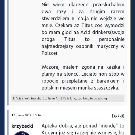
Nie wiem dlaczego przesluchalem
dwa razy i za drugim razem
stwierdzilem ni ch..ja nie wejdzie we
mnie. Czekam az Titus cos wymodzi
bo mam glod na Acid drinkers(swoja
droga Titus to personalnie
najmadrzejszy osobnik muzyczny w
Polsce)
Wczoraj mialem zgona na kazika i
plamy na sloncu. Lecialo non stop w
robocie przeplatane z barankiem i
polskim miesem munka staszczyka.
Life is short, too short to have fun Life is long, too long to go wrong
12 marca 2012, 13:14
[cytuj]
Apteka dobra, ale ponad "mendę" to
krzyżacki
Kodym juz się raczej nie wzniesie, bo