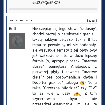
v=J2x7Qu5RKZE
10 marca 2012, 14:18
[cytuj]
Nie czepiaj się tego słowa 'radosny',
Buli
chodzi raczej o całokształt grania -
teksty jakbym usłyszał tak z 8 lat
temu to pewnie by mi się podobały,
ale wszystkie tematy z tej płyty były
już wałkowane i to w dużo lepszej
formie (o, apropo piosenki "martwe
dusze" pamiętasz Analogsów z
pierwszej płyty i kawałek "martwe
ciała"? bez porównania...a chyba i
Dezerter grał coś takiego
) No a
takie "Grzeczna Młodzież" czy "TV"
to aż kuje w uszy
Z tym
szyderstwem bym nie
przesadzał...estetycznie im sie te