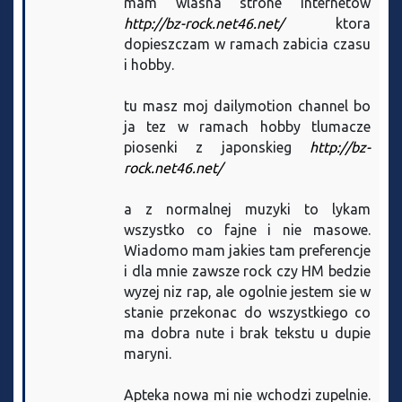
mam wlasna strone internetow
http://bz-rock.net46.net/
ktora
dopieszczam w ramach zabicia czasu
i hobby.
tu masz moj dailymotion channel bo
ja tez w ramach hobby tlumacze
piosenki z japonskieg
http://bz-
rock.net46.net/
a z normalnej muzyki to lykam
wszystko co fajne i nie masowe.
Wiadomo mam jakies tam preferencje
i dla mnie zawsze rock czy HM bedzie
wyzej niz rap, ale ogolnie jestem sie w
stanie przekonac do wszystkiego co
ma dobra nute i brak tekstu u dupie
maryni.
Apteka nowa mi nie wchodzi zupelnie.