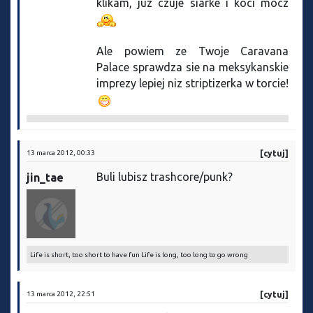
klikam, juz czuje siarke i koci mocz
Ale powiem ze Twoje Caravana
Palace sprawdza sie na meksykanskie
imprezy lepiej niz striptizerka w torcie!
13 marca 2012, 00:33
[cytuj]
Buli lubisz trashcore/punk?
jin_tae
Life is short, too short to have fun Life is long, too long to go wrong
13 marca 2012, 22:51
[cytuj]