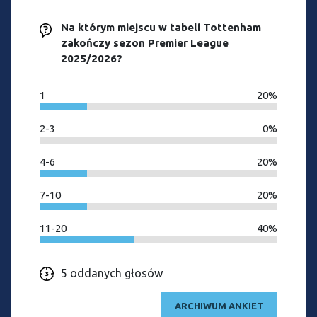
Na którym miejscu w tabeli Tottenham
zakończy sezon Premier League
2025/2026?
1
20%
2-3
0%
4-6
20%
7-10
20%
11-20
40%
5 oddanych głosów
ARCHIWUM ANKIET