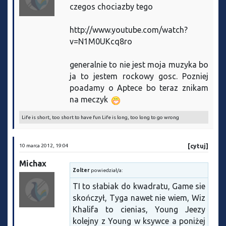
czegos chociazby tego
http://www.youtube.com/watch?
v=N1M0UKcq8ro
generalnie to nie jest moja muzyka bo
ja to jestem rockowy gosc. Pozniej
poadamy o Aptece bo teraz znikam
na meczyk
Life is short, too short to have fun Life is long, too long to go wrong
10 marca 2012, 19:04
[cytuj]
Michax
Zolter
powiedział/a:
TI to słabiak do kwadratu, Game sie
skończył, Tyga nawet nie wiem, Wiz
Khalifa to cienias, Young Jeezy
kolejny z Young w ksywce a poniżej