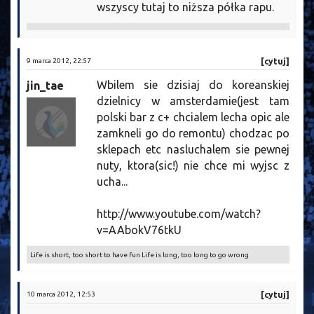
wszyscy tutaj to niższa półka rapu.
9 marca 2012, 22:57
[cytuj]
Wbilem sie dzisiaj do koreanskiej
jin_tae
dzielnicy w amsterdamie(jest tam
polski bar z c+ chcialem lecha opic ale
zamkneli go do remontu) chodzac po
sklepach etc nasluchalem sie pewnej
nuty, ktora(sic!) nie chce mi wyjsc z
ucha...
http://www.youtube.com/watch?
v=AAbokV76tkU
Life is short, too short to have fun Life is long, too long to go wrong
10 marca 2012, 12:53
[cytuj]