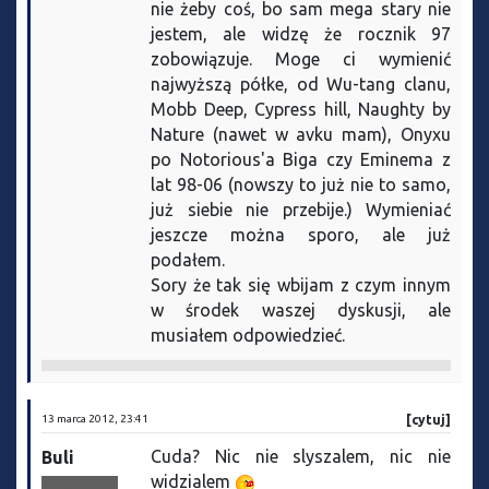
nie żeby coś, bo sam mega stary nie
jestem, ale widzę że rocznik 97
zobowiązuje. Moge ci wymienić
najwyższą półke, od Wu-tang clanu,
Mobb Deep, Cypress hill, Naughty by
Nature (nawet w avku mam), Onyxu
po Notorious'a Biga czy Eminema z
lat 98-06 (nowszy to już nie to samo,
już siebie nie przebije.) Wymieniać
jeszcze można sporo, ale już
podałem.
Sory że tak się wbijam z czym innym
w środek waszej dyskusji, ale
musiałem odpowiedzieć.
13 marca 2012, 23:41
[cytuj]
Cuda? Nic nie slyszalem, nic nie
Buli
widzialem