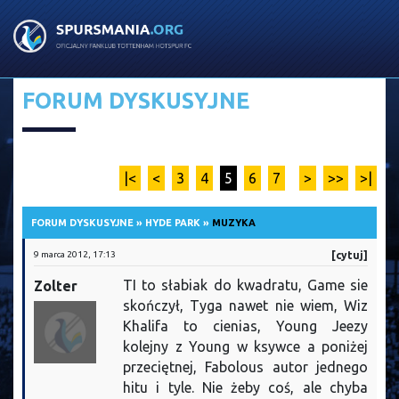
FORUM DYSKUSYJNE
|<
<
3
4
5
6
7
>
>>
>|
FORUM DYSKUSYJNE
»
HYDE PARK
»
MUZYKA
9 marca 2012, 17:13
[cytuj]
TI to słabiak do kwadratu, Game sie
Zolter
skończył, Tyga nawet nie wiem, Wiz
Khalifa to cienias, Young Jeezy
kolejny z Young w ksywce a poniżej
przeciętnej, Fabolous autor jednego
hitu i tyle. Nie żeby coś, ale chyba