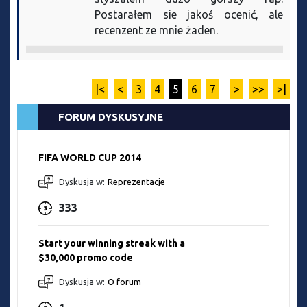
Postarałem sie jakoś ocenić, ale
recenzent ze mnie żaden.
|<
<
3
4
5
6
7
>
>>
>|
FORUM DYSKUSYJNE
FIFA WORLD CUP 2014
Dyskusja w:
Reprezentacje
333
Start your winning streak with a
$30,000 promo code
Dyskusja w:
O forum