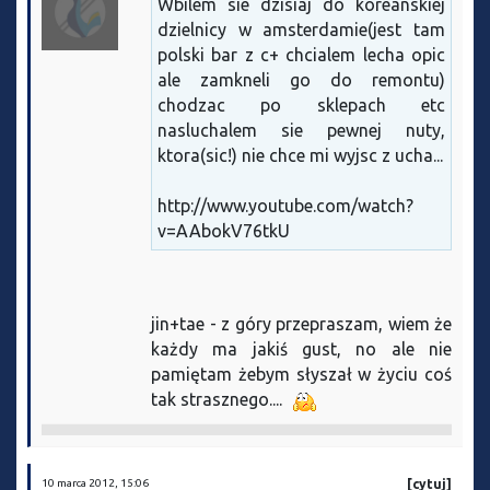
Wbilem sie dzisiaj do koreanskiej
dzielnicy w amsterdamie(jest tam
polski bar z c+ chcialem lecha opic
ale zamkneli go do remontu)
chodzac po sklepach etc
nasluchalem sie pewnej nuty,
ktora(sic!) nie chce mi wyjsc z ucha...
http://www.youtube.com/watch?
v=AAbokV76tkU
jin+tae - z góry przepraszam, wiem że
każdy ma jakiś gust, no ale nie
pamiętam żebym słyszał w życiu coś
tak strasznego....
10 marca 2012, 15:06
[cytuj]