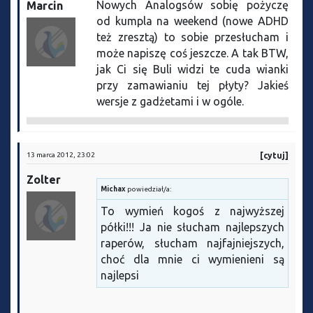
Nowych Analogsów sobię pożyczę
Marcin
od kumpla na weekend (nowe ADHD
też zresztą) to sobie przesłucham i
może napiszę coś jeszcze. A tak BTW,
jak Ci się Buli widzi te cuda wianki
przy zamawianiu tej płyty? Jakieś
wersje z gadżetami i w ogóle.
13 marca 2012, 23:02
[cytuj]
Zolter
Michax
powiedział/a:
To wymień kogoś z najwyższej
półki!!! Ja nie słucham najlepszych
raperów, słucham najfajniejszych,
choć dla mnie ci wymienieni są
najlepsi