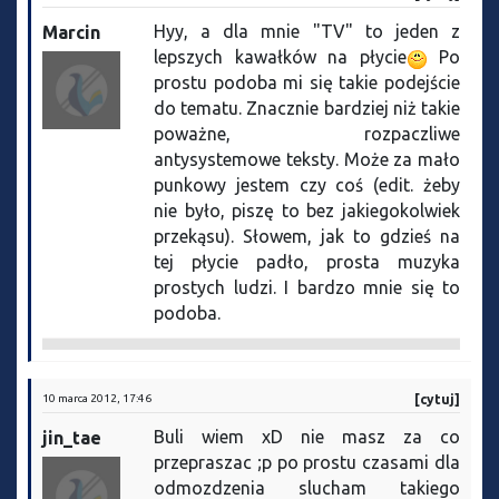
Hyy, a dla mnie "TV" to jeden z
Marcin
lepszych kawałków na płycie
Po
prostu podoba mi się takie podejście
do tematu. Znacznie bardziej niż takie
poważne, rozpaczliwe
antysystemowe teksty. Może za mało
punkowy jestem czy coś (edit. żeby
nie było, piszę to bez jakiegokolwiek
przekąsu). Słowem, jak to gdzieś na
tej płycie padło, prosta muzyka
prostych ludzi. I bardzo mnie się to
podoba.
10 marca 2012, 17:46
[cytuj]
Buli wiem xD nie masz za co
jin_tae
przepraszac ;p po prostu czasami dla
odmozdzenia slucham takiego