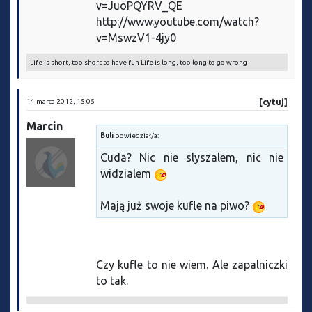
v=JuoPQYRV_QE
http://www.youtube.com/watch?
v=MswzV1-4jy0
Life is short, too short to have fun Life is long, too long to go wrong
14 marca 2012, 15:05
[cytuj]
Marcin
Buli
powiedział/a:
Cuda? Nic nie slyszalem, nic nie
widzialem
Mają już swoje kufle na piwo?
Czy kufle to nie wiem. Ale zapalniczki
to tak.