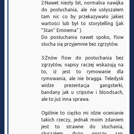
2:Nawet niezły bit, normalna nawijka
do posłuchania, ale nie usłyszałem
tam nic co by przekazywało jakieś
wartości lub był to storytelling (jak
"Stan" Eminema" ).
Do posłuchania nawet spoko, flow
słucha się przyjemnie bez zgrzytów.
3:Znów flow do posłuchania bez
zgrzytów, napisy raczej wskazują na
to, iż jest to rymowanie dla
rymowania, ale nie bragga. Teledysk
widze prezentacja gangsterki,
bandany jak u cripsów i bloodsach,
ale to już inna sprawa.
Ogólnie to ciężko mi idzie ocenianie
takich rzeczy, jednak moim zdaniem
jest to strawne do słuchania,
słyszałem dużo gorszy rap.