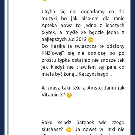
Chyba się nie dogadamy co do
muzyki bo jak pisałem dla mnie
Apteka nowa to jedna z lepszych
płytek, a myśle że będzie jedną z
najlepszych a.d 2012
Do Kazika (a zwlaszcza te odsłony
KNŻ'owej" się nie odniosę bo po
prostu typka ostatnio nie znosze tak
jak kiedyś nie trawiłem tej pani co
miała być żoną J.Kaczyńskiego....
A znasz taki sXe z Amsterdamu jak
Vitamin X?
Raku ksiądz Satanek wie czego
słuchasz?
Ja nawet w linki nie