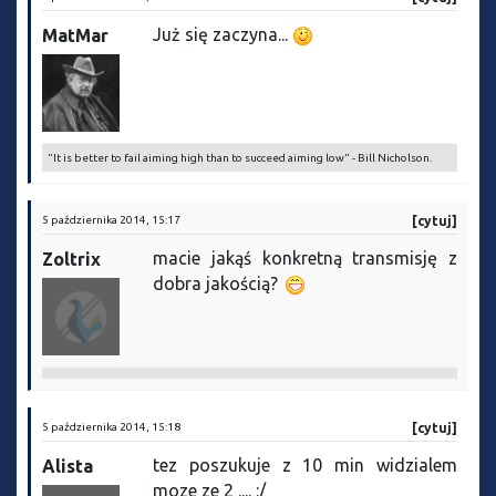
Już się zaczyna...
MatMar
"It is better to fail aiming high than to succeed aiming low" - Bill Nicholson.
5 października 2014, 15:17
[cytuj]
macie jakąś konkretną transmisję z
Zoltrix
dobra jakością?
5 października 2014, 15:18
[cytuj]
tez poszukuje z 10 min widzialem
Alista
moze ze 2 .... :/