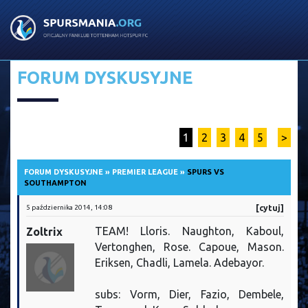
FORUM DYSKUSYJNE
1
2
3
4
5
>
FORUM DYSKUSYJNE
»
PREMIER LEAGUE
»
SPURS VS
SOUTHAMPTON
5 października 2014, 14:08
[cytuj]
TEAM! Lloris. Naughton, Kaboul,
Zoltrix
Vertonghen, Rose. Capoue, Mason.
Eriksen, Chadli, Lamela. Adebayor.
subs: Vorm, Dier, Fazio, Dembele,