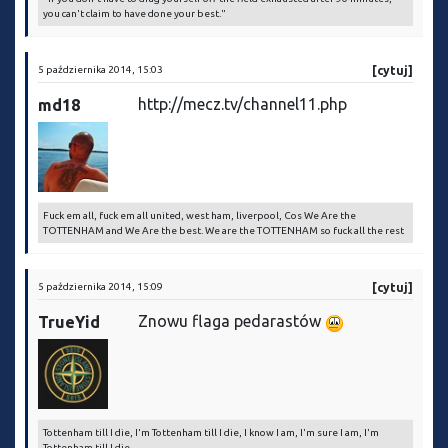
you can't claim to have done your best."
5 października 2014, 15:03
[cytuj]
http://mecz.tv/channel11.php
md18
Fuck em all, fuck em all united, west ham, liverpool, Cos We Are the
TOTTENHAM and We Are the best. We are the TOTTENHAM so fuck all the rest
5 października 2014, 15:09
[cytuj]
Znowu flaga pedarastów
TrueYid
Tottenham till I die, I'm Tottenham till I die, I know I am, I'm sure I am, I'm
Tottenham till I die...