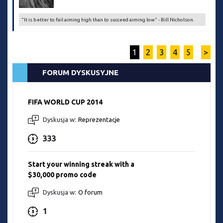
"It is better to fail aiming high than to succeed aiming low" - Bill Nicholson.
1
2
3
4
5
>
FORUM DYSKUSYJNE
FIFA WORLD CUP 2014
Dyskusja w:
Reprezentacje
333
Start your winning streak with a
$30,000 promo code
Dyskusja w:
O forum
1