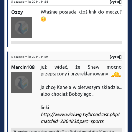
5 października 2014, 14:58
[cytuj]
Właśnie posiada ktoś link do meczu?
Ozzy
5 października 2014, 14:59
[cytuj]
już widać, że Shaw mocno
Marcin108
przepłacony i przereklamowany
ja chcę Kane'a w pierwszym składzie...
albo chociaż Bobby'ego...
linki
http://www.wiziwig.tv/broadcast.php?
matchid=280483&part=sports
"If you don't have to drag yourself off the field exhausted after 90 minutes,