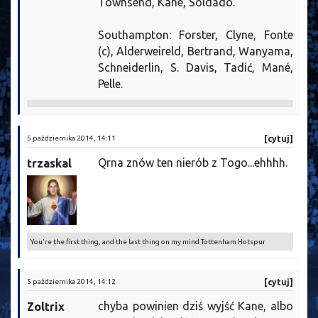
Townsend, Kane, Soldado.
Southampton: Forster, Clyne, Fonte
(c), Alderweireld, Bertrand, Wanyama,
Schneiderlin, S. Davis, Tadić, Mané,
Pelle.
5 października 2014, 14:11
[cytuj]
Qrna znów ten nierób z Togo...ehhhh.
trzaskal
You're the first thing, and the last thing on my mind Tottenham Hotspur
5 października 2014, 14:12
[cytuj]
chyba powinien dziś wyjść Kane, albo
Zoltrix