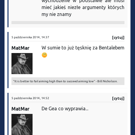
wychodzenie w podstawie ale musi
mieć jakieś niezłe argumenty których
my nie znamy
5 października 2014, 14:37
[cytuj]
W sumie to już tęsknię za Bentalebem
MatMar
"It is better to fail aiming high than to succeed aiming low" - Bill Nicholson.
5 października 2014, 14:52
[cytuj]
De Gea co wyprawia...
MatMar