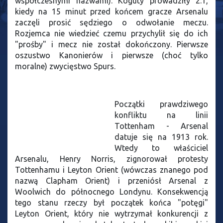
współczesnymi nazwami). Koguty prowadziły 2:1,
kiedy na 15 minut przed końcem gracze Arsenalu
zaczęli prosić sędziego o odwołanie meczu.
Rozjemca nie wiedzieć czemu przychylił się do ich
"prośby" i mecz nie został dokończony. Pierwsze
oszustwo Kanonierów i pierwsze (choć tylko
moralne) zwycięstwo Spurs.
Początki prawdziwego
konfliktu na linii
Tottenham - Arsenal
datuje się na 1913 rok.
Wtedy to właściciel
Arsenalu, Henry Norris, zignorował protesty
Tottenhamu i Leyton Orient (wówczas znanego pod
nazwą Clapham Orient) i przeniósł Arsenal z
Woolwich do północnego Londynu. Konsekwencją
tego stanu rzeczy był początek końca "potęgi"
Leyton Orient, który nie wytrzymał konkurencji z