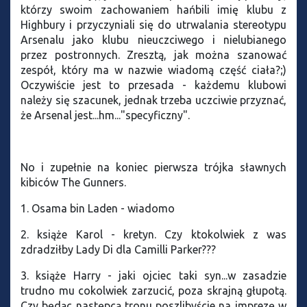
którzy swoim zachowaniem hańbili imię klubu z
Highbury i przyczyniali się do utrwalania stereotypu
Arsenalu jako klubu nieuczciwego i nielubianego
przez postronnych. Zresztą, jak można szanować
zespół, który ma w nazwie wiadomą część ciała?;)
Oczywiście jest to przesada - każdemu klubowi
należy się szacunek, jednak trzeba uczciwie przyznać,
że Arsenal jest...hm..."specyficzny".
No i zupełnie na koniec pierwsza trójka sławnych
kibiców The Gunners.
1. Osama bin Laden - wiadomo
2. książe Karol - kretyn. Czy ktokolwiek z was
zdradziłby Lady Di dla Camilli Parker???
3. książe Harry - jaki ojciec taki syn...w zasadzie
trudno mu cokolwiek zarzucić, poza skrajną głupotą.
Czy będąc następcą tronu poszlibyście na imprezę w