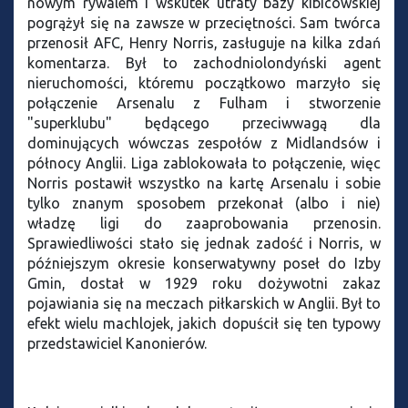
nowym rywalem i wskutek utraty bazy kibicowskiej
pogrążył się na zawsze w przeciętności. Sam twórca
przenosił AFC, Henry Norris, zasługuje na kilka zdań
komentarza. Był to zachodniolondyński agent
nieruchomości, któremu początkowo marzyło się
połączenie Arsenalu z Fulham i stworzenie
"superklubu" będącego przeciwwagą dla
dominujących wówczas zespołów z Midlandsów i
północy Anglii. Liga zablokowała to połączenie, więc
Norris postawił wszystko na kartę Arsenalu i sobie
tylko znanym sposobem przekonał (albo i nie)
władzę ligi do zaaprobowania przenosin.
Sprawiedliwości stało się jednak zadość i Norris, w
późniejszym okresie konserwatywny poseł do Izby
Gmin, dostał w 1929 roku dożywotni zakaz
pojawiania się na meczach piłkarskich w Anglii. Był to
efekt wielu machlojek, jakich dopuścił się ten typowy
przedstawiciel Kanonierów.