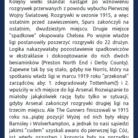
Kolejny wielki skandal nastąpił po wznowieniu
rozgrywek przerwanych z powodu wybuchu Pierwszej
Wojny Światowej. Rozgrywki w sezonie 1915, a więc
ostatnim przed zawieszeniem, Spurs zakończyli na
ostatnim, dwudziestym miejscu. Drugie miejsce
"spadkowe" okupowała Chelsea. Po wojnie władze
ligi postanowiły poszerzyć rozgrywki do 22 drużyn.
Logika nakazywałaby pozostawienie spadkowiczów
w ekstraklasie i dokooptowanie do nich dwóch
beniaminków (Preston North End i Derby County).
Zapewne tak by się stało, gdyby nie Norris, który na
spotkaniu władz ligi w marcu 1919 roku "przekonał"
zarządców, aby: 1. zdegradowały Tottenham(!) i 2.
wpuściły w ich miejsce do ligi Arsenal. Rozwiązanie to
miałoby jakąkolwiek rację bytu tylko w sytuacji,
gdyby Arsenal zakończył rozgrywki drugiej ligi na
trzecim miejscu. Ale The Gunners finiszowali w 1915
roku na....piątej pozycji! Wyżej od nich były ekipy
Barnsley i Wolverhampton, a jednak to nasi sąsiedzi
jakimś "cudem" uzyskali awans do pierwszej ligi. Cóż,
już wtedy oszustwo i korupcja były na porządku