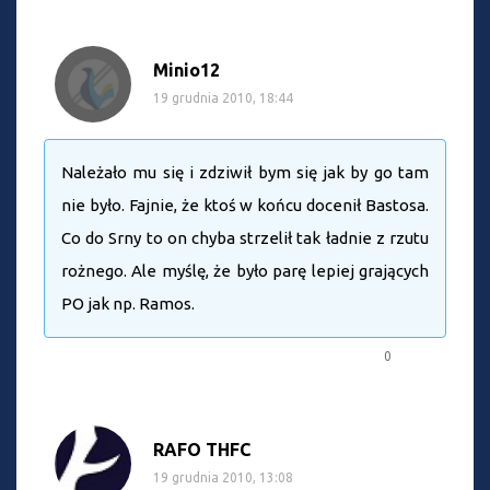
Minio12
19 grudnia 2010, 18:44
Należało mu się i zdziwił bym się jak by go tam
nie było. Fajnie, że ktoś w końcu docenił Bastosa.
Co do Srny to on chyba strzelił tak ładnie z rzutu
rożnego. Ale myślę, że było parę lepiej grających
PO jak np. Ramos.
0
RAFO THFC
19 grudnia 2010, 13:08