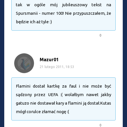
tak w ogóle mój jubileuszowy tekst na
Spursmanii - numer 100! Nie przypuszczałem, że
będzie ich aż tyle :)
0
Mazur01
21 lutego 2011, 18:53
Flamini dostał kartkę za faul i nie może być
sądzony przez UEFA :( wolałbym nawet jakby
gatuzo nie dostawał kary a flamini ją dostał.Kutas
mógł corulce złamać nogę :(
0