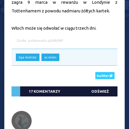
zagra 9 marca w rewanżu w Londynie z
Tottenhamem z powodu nadmiaru żółtych kartek.
Włoch może się odwołać w ciągu trzech dni.
Źródło: polskieradio.pl/IAR/PAP
liga mistrzw
ac milan
17 KOMENTARZY
ODŚWIEŻ