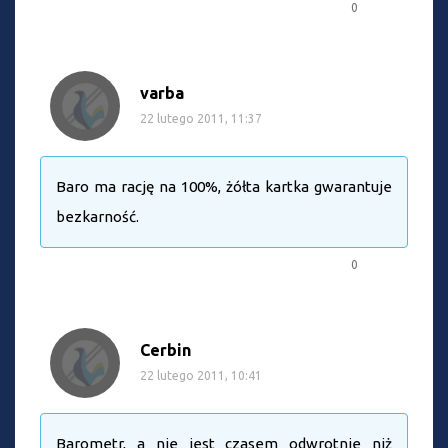
0
varba
22 lutego 2011, 11:37
Baro ma rację na 100%, żółta kartka gwarantuje
bezkarność.
0
Cerbin
22 lutego 2011, 10:41
Barometr, a nie jest czasem odwrotnie niż