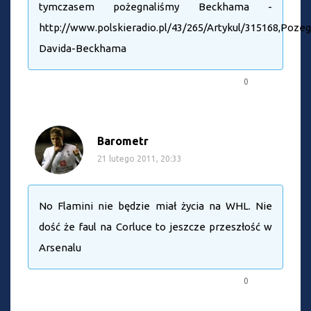
tymczasem pożegnaliśmy Beckhama -
http://www.polskieradio.pl/43/265/Artykul/315168,Poze
Davida-Beckhama
0
Barometr
21 lutego 2011, 20:33
No Flamini nie będzie miał życia na WHL. Nie
dość że faul na Corluce to jeszcze przeszłość w
Arsenalu
0