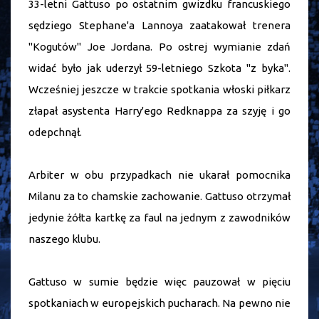
33-letni Gattuso po ostatnim gwizdku francuskiego
sędziego Stephane'a Lannoya zaatakował trenera
"Kogutów" Joe Jordana. Po ostrej wymianie zdań
widać było jak uderzył 59-letniego Szkota "z byka".
Wcześniej jeszcze w trakcie spotkania włoski piłkarz
złapał asystenta Harry'ego Redknappa za szyję i go
odepchnął.
Arbiter w obu przypadkach nie ukarał pomocnika
Milanu za to chamskie zachowanie. Gattuso otrzymał
jedynie żółta kartkę za faul na jednym z zawodników
naszego klubu.
Gattuso w sumie będzie więc pauzował w pięciu
spotkaniach w europejskich pucharach. Na pewno nie