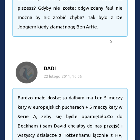
piszesz? Gdyby nie został odgwizdany faul nie
można by nic zrobić chyba? Tak było z De
Joogiem kiedy złamał nogę Ben Arfie.
0
DADI
22 lutego 2011, 10:05
Bardzo mało dostał, ja dałbym mu ten 5 meczy
kary w europejskich pucharach + 5 meczy kary w
Serie A, żeby się bydle opamiętało.Co do
Beckham i sam David chciałby do nas przejść i
wszyscy działacze z Tottenhamu łącznie z HR,