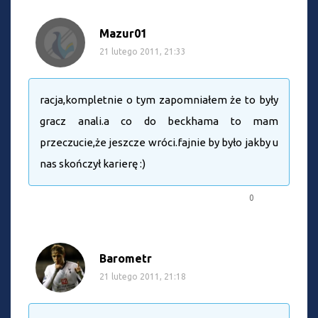
Mazur01
21 lutego 2011, 21:33
racja,kompletnie o tym zapomniałem że to były
gracz anali.a co do beckhama to mam
przeczucie,że jeszcze wróci.fajnie by było jakby u
nas skończył karierę :)
0
Barometr
21 lutego 2011, 21:18