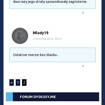
dwa razy jego straty spowodowały zagrożenie.
0
Mlody19
4 stycznia 2012, 00:22
Ostatnie mecze bez blasku ..
0
<
1
2
FORUM DYSKUSYJNE