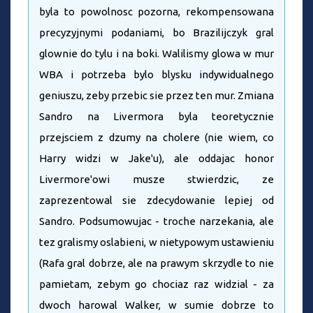
byla to powolnosc pozorna, rekompensowana
precyzyjnymi podaniami, bo Brazilijczyk gral
glownie do tylu i na boki. Walilismy glowa w mur
WBA i potrzeba bylo blysku indywidualnego
geniuszu, zeby przebic sie przez ten mur. Zmiana
Sandro na Livermora byla teoretycznie
przejsciem z dzumy na cholere (nie wiem, co
Harry widzi w Jake'u), ale oddajac honor
Livermore'owi musze stwierdzic, ze
zaprezentowal sie zdecydowanie lepiej od
Sandro. Podsumowujac - troche narzekania, ale
tez gralismy oslabieni, w nietypowym ustawieniu
(Rafa gral dobrze, ale na prawym skrzydle to nie
pamietam, zebym go chociaz raz widzial - za
dwoch harowal Walker, w sumie dobrze to