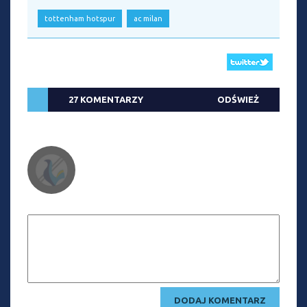
tottenham hotspur
ac milan
27 KOMENTARZY
ODŚWIEŻ