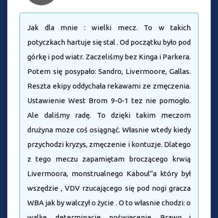
Jak dla mnie : wielki mecz. To w takich
potyczkach hartuje się stal . Od początku było pod
górkę i pod wiatr. Zaczeliśmy bez Kinga i Parkera.
Potem się posypało: Sandro, Livermoore, Gallas.
Reszta ekipy oddychała rekawami ze zmęczenia.
Ustawienie West Brom 9-0-1 tez nie pomogło.
Ale daliśmy radę. To dzięki takim meczom
drużyna moze coś osiągnąć. Własnie wtedy kiedy
przychodzi kryzys, zmęczenie i kontuzje. Dlatego
z tego meczu zapamiętam broczącego krwią
Livermoora, monstrualnego Kaboul"a który był
wszędzie , VDV rzucającego się pod nogi gracza
WBA jak by walczył o życie . O to własnie chodzi: o
walkę, determinacje, poświęcenie. Brawo i