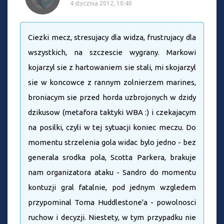
4 stycznia 2012, 10:40
Ciezki mecz, stresujacy dla widza, frustrujacy dla
wszystkich, na szczescie wygrany. Markowi
kojarzyl sie z hartowaniem sie stali, mi skojarzyl
sie w koncowce z rannym zolnierzem marines,
broniacym sie przed horda uzbrojonych w dzidy
dzikusow (metafora taktyki WBA :) i czekajacym
na posilki, czyli w tej sytuacji koniec meczu. Do
momentu strzelenia gola widac bylo jedno - bez
generala srodka pola, Scotta Parkera, brakuje
nam organizatora ataku - Sandro do momentu
kontuzji gral fatalnie, pod jednym wzgledem
przypominal Toma Huddlestone'a - powolnosci
ruchow i decyzji. Niestety, w tym przypadku nie