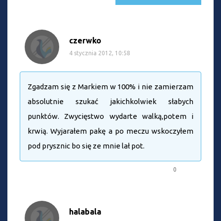
czerwko
4 stycznia 2012, 10:58
Zgadzam się z Markiem w 100% i nie zamierzam
absolutnie szukać jakichkolwiek słabych
punktów. Zwycięstwo wydarte walką,potem i
krwią. Wyjarałem pakę a po meczu wskoczyłem
pod prysznic bo się ze mnie lał pot.
0
halabala