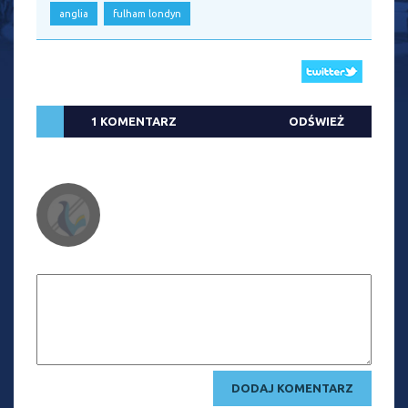
anglia
fulham londyn
1 KOMENTARZ
ODŚWIEŻ