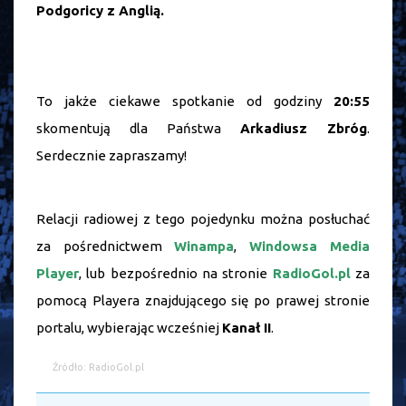
Podgoricy z Anglią.
To jakże ciekawe spotkanie od godziny
20:55
skomentują dla Państwa
Arkadiusz Zbróg
.
Serdecznie zapraszamy!
Relacji radiowej z tego pojedynku można posłuchać
za pośrednictwem
Winampa
,
Windowsa Media
Player
, lub bezpośrednio na stronie
RadioGol.pl
za
pomocą Playera znajdującego się po prawej stronie
portalu, wybierając wcześniej
Kanał II
.
Źródło: RadioGol.pl