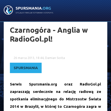
Czarnogóra - Anglia w
RadioGol.pl!
26 marca 2013, 18:44, Damian Sońta
SPURSMANIA
Serwis Spursmania.org oraz RadioGol.pl
zapraszają serdecznie na relację radiową ze
spotkania eliminacyjnego do Mistrzostw Świata
2014 w Brazylii, w której to Czarnogóra zagra w