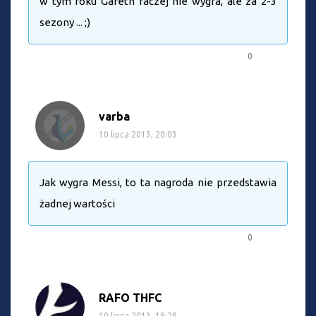
w tym roku Gareth raczej nie wygra, ale za 2-3
sezony ... ;)
0
varba
10 lipca 2013, 20:03
Jak wygra Messi, to ta nagroda nie przedstawia
żadnej wartości
0
RAFO THFC
10 lipca 2013, 19:28