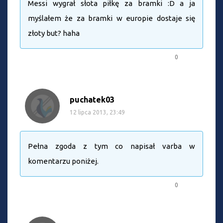
Messi wygrał słota piłkę za bramki :D a ja
myślałem że za bramki w europie dostaje się
złoty but? haha
0
puchatek03
12 lipca 2013, 23:49
Pełna zgoda z tym co napisał varba w
komentarzu poniżej.
0