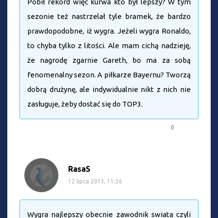
Pobił rekord więc kurwa kto był lepszy? W tym
sezonie też nastrzelał tyle bramek, że bardzo
prawdopodobne, iż wygra. Jeżeli wygra Ronaldo,
to chyba tylko z litości. Ale mam cichą nadzieję,
że nagrodę zgarnie Gareth, bo ma za sobą
fenomenalny sezon. A piłkarze Bayernu? Tworzą
dobrą drużynę, ale indywidualnie nikt z nich nie
zasługuje, żeby dostać się do TOP3.
0
RasaS
12 lipca 2013, 11:36
Wygra najlepszy obecnie zawodnik swiata czyli