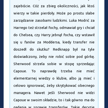
zajebiście. Cóż za zbieg okoliczności, jak ktoś
wierzy w takie pierdoły. Może po prostu słabe
zarządzanie zasobami ludzkimi. Luka Modrić za
Harrego też strzelał fochy, odmawiał gry i chciał
do Chelsea, czy Harry jebnął focha, czy wstawił
się u fanów za Moddersa, kiedy transfer nie
doszedł do skutku? Redknapp był na tyle
doświadczony, żeby nie robić sobie pod górkę.
Sherwood strzela sobie w stopę sprzedając
Capoue. To naprawdę trzeba nie mieć
elementarnej wiedzy o klubie, albo ją mieć i
celowo ignorować, żeby skrytykować obecnego
managera. Nawet jeśli Sherwood nie widzi
Capoue w swoim składzie, to i tak gówno ma do
gadania w sprawie transferów. Takie decyzje