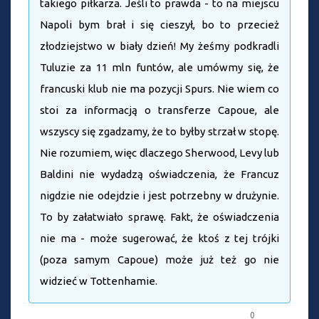
takiego piłkarza. Jeśli to prawda - to na miejscu
Napoli bym brał i się cieszył, bo to przecież
złodziejstwo w biały dzień! My żeśmy podkradli
Tuluzie za 11 mln funtów, ale umówmy się, że
francuski klub nie ma pozycji Spurs. Nie wiem co
stoi za informacją o transferze Capoue, ale
wszyscy się zgadzamy, że to byłby strzał w stopę.
Nie rozumiem, więc dlaczego Sherwood, Levy lub
Baldini nie wydadzą oświadczenia, że Francuz
nigdzie nie odejdzie i jest potrzebny w drużynie.
To by załatwiało sprawę. Fakt, że oświadczenia
nie ma - może sugerować, że ktoś z tej trójki
(poza samym Capoue) może już też go nie
widzieć w Tottenhamie.
0