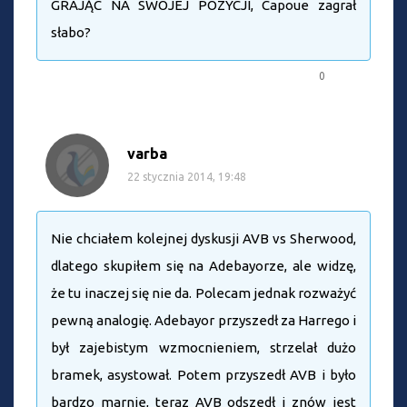
GRAJĄC NA SWOJEJ POZYCJI, Capoue zagrał
słabo?
0
varba
22 stycznia 2014, 19:48
Nie chciałem kolejnej dyskusji AVB vs Sherwood,
dlatego skupiłem się na Adebayorze, ale widzę,
że tu inaczej się nie da. Polecam jednak rozważyć
pewną analogię. Adebayor przyszedł za Harrego i
był zajebistym wzmocnieniem, strzelał dużo
bramek, asystował. Potem przyszedł AVB i było
bardzo marnie, teraz AVB odszedł i znów jest