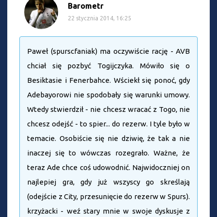
Barometr
22 stycznia 2014, 16:25
Paweł (spurscfaniak) ma oczywiście rację - AVB
chciał się pozbyć Togijczyka. Mówiło się o
Besiktasie i Fenerbahce. Wściekł się ponoć, gdy
Adebayorowi nie spodobały się warunki umowy.
Wtedy stwierdził - nie chcesz wracać z Togo, nie
chcesz odejść - to spier... do rezerw. I tyle było w
temacie. Osobiście się nie dziwię, że tak a nie
inaczej się to wówczas rozegrało. Ważne, że
teraz Ade chce coś udowodnić. Najwidoczniej on
najlepiej gra, gdy już wszyscy go skreślają
(odejście z City, przesunięcie do rezerw w Spurs).
krzyżacki - weź stary mnie w swoje dyskusje z