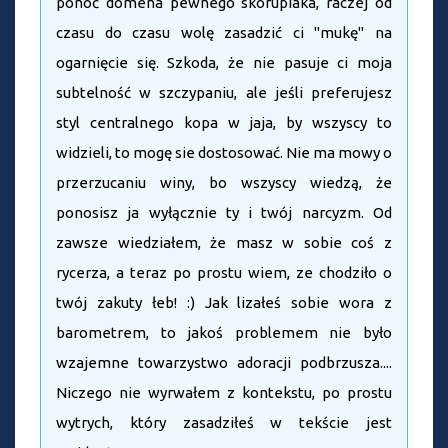
ponoć domena pewnego skorupiaka, raczej od
czasu do czasu wolę zasadzić ci "mukę" na
ogarnięcie się. Szkoda, że nie pasuje ci moja
subtelność w szczypaniu, ale jeśli preferujesz
styl centralnego kopa w jaja, by wszyscy to
widzieli, to mogę sie dostosować. Nie ma mowy o
przerzucaniu winy, bo wszyscy wiedzą, że
ponosisz ja wyłącznie ty i twój narcyzm. Od
zawsze wiedziałem, że masz w sobie coś z
rycerza, a teraz po prostu wiem, ze chodziło o
twój zakuty łeb! :) Jak lizałeś sobie wora z
barometrem, to jakoś problemem nie było
wzajemne towarzystwo adoracji podbrzusza....
Niczego nie wyrwałem z kontekstu, po prostu
wytrych, który zasadziłeś w tekście jest