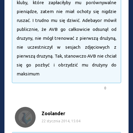
kluby, które zapłaciłyby mu porównywalne
pieniądze, zatem nie miał ochoty się nigdzie
ruszać. I trudno mu się dziwić. Adebayor mówił
publicznie, że AVB go całkowicie odsunął od
druzyny, nie mógł trenować z pierwszą drużyną,
nie uczestniczył w sesjach zdjęciowych z
pierwszą druzyną. Tak, stanowczo AVB nie chciał
się go pozbyć i obrzydzić mu drużyny do
maksimum
0
Zoolander
22 stycznia 2014, 15:04