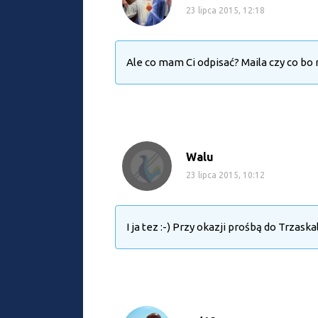
23 lipca 2015, 12:18
Ale co mam Ci odpisać? Maila czy co bo
Walu
23 lipca 2015, 10:12
I ja tez :-) Przy okazji prośbą do Trzask