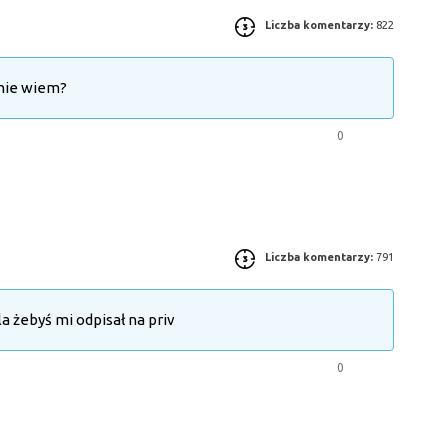
Liczba komentarzy:
822
 nie wiem?
0
Liczba komentarzy:
791
ala żebyś mi odpisał na priv
0