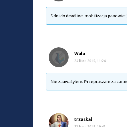
5 dni do deadline, mobilizacja panowie :
Walu
24 lipca 2015, 11:24
Nie zauważyłem. Przepraszam za zamie
trzaskal
23 lipca 2015, 19:43