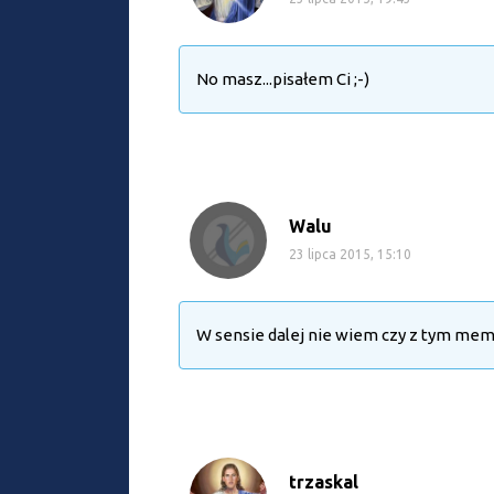
No masz...pisałem Ci ;-)
Walu
23 lipca 2015, 15:10
W sensie dalej nie wiem czy z tym me
trzaskal