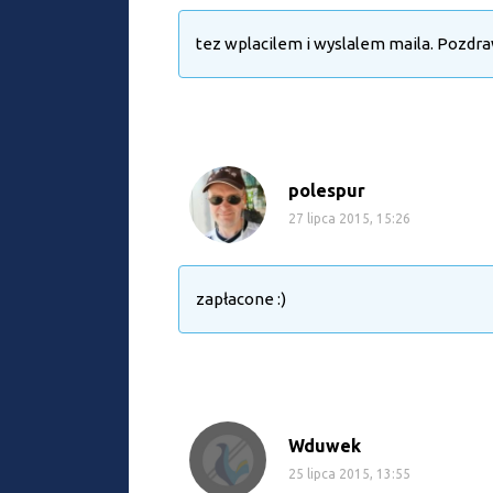
tez wplacilem i wyslalem maila. Pozdr
polespur
27 lipca 2015, 15:26
zapłacone :)
Wduwek
25 lipca 2015, 13:55