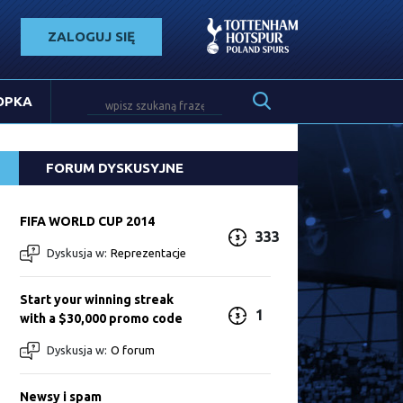
ZALOGUJ SIĘ
OPKA
FORUM DYSKUSYJNE
FIFA WORLD CUP 2014
333
Dyskusja w:
Reprezentacje
Start your winning streak
1
with a $30,000 promo code
Dyskusja w:
O forum
Newsy i spam