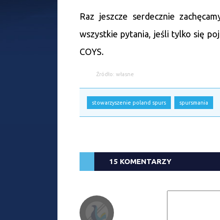
Raz jeszcze serdecznie zachęcam
wszystkie pytania, jeśli tylko się p
COYS.
Źródło: własne
stowarzyszenie poland spurs
spursmania
15 KOMENTARZY