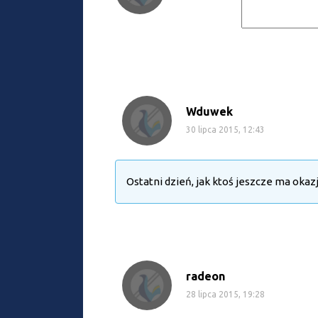
Wduwek
30 lipca 2015, 12:43
Ostatni dzień, jak ktoś jeszcze ma okazj
radeon
28 lipca 2015, 19:28