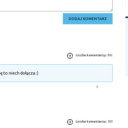
Liczba komentarzy:
892
ę to niech dołącza :)
0
Liczba komentarzy:
589