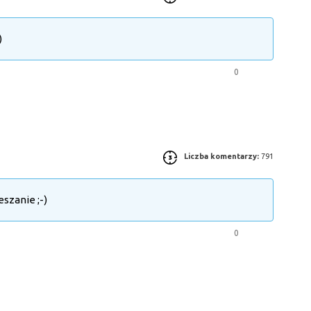
)
0
Liczba komentarzy:
791
szanie ;-)
0