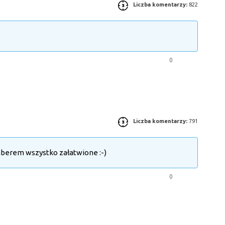
Liczba komentarzy:
822
0
Liczba komentarzy:
791
mberem wszystko załatwione :-)
0