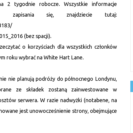
na 2 tygodnie robocze. Wszystkie informacje
 zapisania się, znajdziecie tutaj:
3183/
5_2016 (bez spacji).
eczytać o korzyściach dla wszystkich członków
tym roku wybrać na White Hart Lane.
ie nie planują podróży do północnego Londynu,
brane ze składek zostaną zainwestowane w
osztów serwera. W razie nadwyżki (notabene, na
lanowane jest unowocześnienie strony, obejmujące