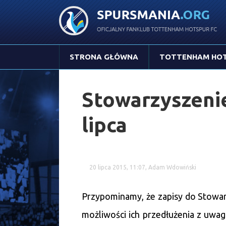
STRONA GŁÓWNA
TOTTENHAM HO
Stowarzyszenie
lipca
20 lipca 2015, 11:07, Adam Wdowiński
Przypominamy, że zapisy do Stowarz
możliwości ich przedłużenia z uwa