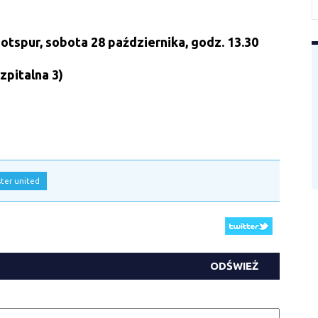
tspur, sobota 28 października, godz. 13.30
Szpitalna 3)
ter united
ODŚWIEŻ