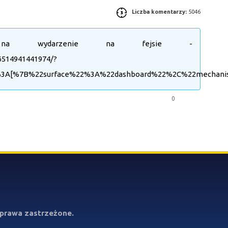
Liczba komentarzy:
5046
 na wydarzenie na fejsie -
6514941441974/?
22%3A[%7B%22surface%22%3A%22dashboard%22%2C%22mecha
0
prawa zastrzeżone.