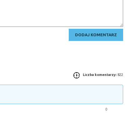
Liczba komentarzy:
822
0