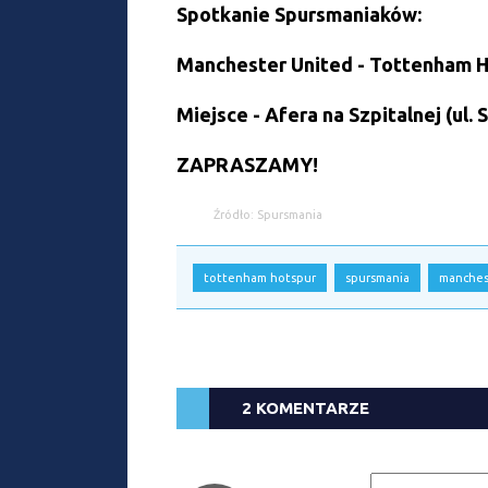
Spotkanie Spursmaniaków:
Manchester United - Tottenham Ho
Miejsce - Afera na Szpitalnej (ul. 
ZAPRASZAMY!
Źródło: Spursmania
tottenham hotspur
spursmania
manches
2 KOMENTARZE