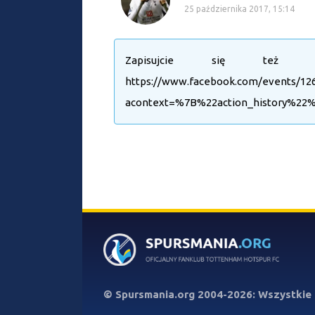
25 października 2017, 15:14
Zapisujcie się też
https://www.facebook.com/events/12
acontext=%7B%22action_history%
©
Spursmania.org
2004-2026: Wszystkie 