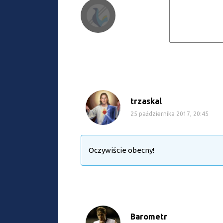
trzaskal
25 października 2017, 20:45
Oczywiście obecny!
Barometr