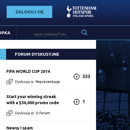
ZALOGUJ SIĘ
OPKA
FORUM DYSKUSYJNE
FIFA WORLD CUP 2014
333
Dyskusja w:
Reprezentacje
Start your winning streak
1
with a $30,000 promo code
Dyskusja w:
O forum
Newsy i spam