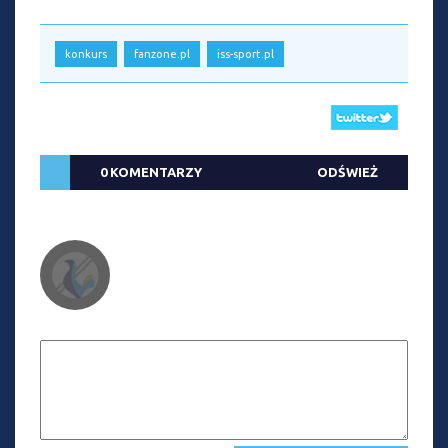
konkurs
fanzone.pl
iss-sport.pl
0 KOMENTARZY
ODŚWIEŻ