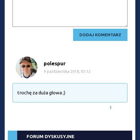
polespur
9 października 2018, 03:12
trochę za duża głowa ;)
1
FORUM DYSKUSYJNE