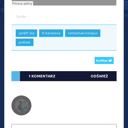
Źródło: -
cardiff city
fc barcelona
tottenham hotspur
podcast
1 KOMENTARZ
ODŚWIEŻ