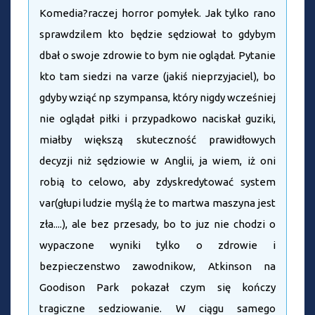
Komedia?raczej horror pomyłek. Jak tylko rano
sprawdzilem kto będzie sędziował to gdybym
dbał o swoje zdrowie to bym nie oglądał. Pytanie
kto tam siedzi na varze (jakiś nieprzyjaciel), bo
gdyby wziąć np szympansa, który nigdy wcześniej
nie oglądał piłki i przypadkowo naciskał guziki,
miałby większą skuteczność prawidłowych
decyzji niż sędziowie w Anglii, ja wiem, iż oni
robią to celowo, aby zdyskredytować system
var(głupi ludzie myślą że to martwa maszyna jest
zła....), ale bez przesady, bo to juz nie chodzi o
wypaczone wyniki tylko o zdrowie i
bezpieczenstwo zawodnikow, Atkinson na
Goodison Park pokazał czym się kończy
tragiczne sedziowanie. W ciągu samego