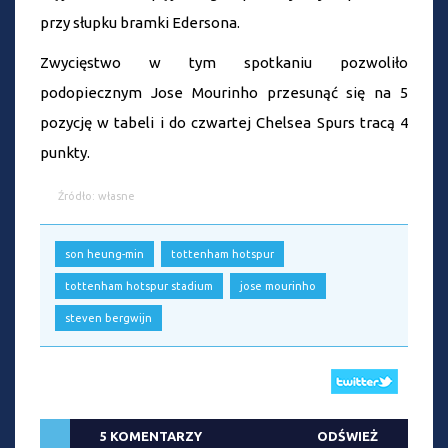
przy słupku bramki Edersona.
Zwycięstwo w tym spotkaniu pozwoliło
podopiecznym Jose Mourinho przesunąć się na 5
pozycję w tabeli i do czwartej Chelsea Spurs tracą 4
punkty.
Źródło: własne
son heung-min
tottenham hotspur
tottenham hotspur stadium
jose mourinho
steven bergwijn
5 KOMENTARZY
ODŚWIEŻ