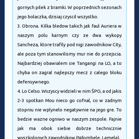
gornych pilek z bramki. W poprzednich sezonach
jego bolaczka, dzisiaj czyscil wszystko.
3. Obrona. Kilka bledow takich jak faul Auriera w
naszym polu karnym czy ze dwa wykopy
Sancheza, ktore trafily pod nigi zawodnikow City,
ale poza tym stanowilismy mur nie do przejscia.
Najbardziej obawialem sie Tangangi na LO, a to
chyba on zagral najlepszy mecz z calego bloku
defensywnego.
4. Lo Celso. Wszyscy widzieli w nim ŚPO, a od jakis
2-3 spotkan Mou nieco go cofnal, co w zadnym
stopniu nie wplynelo negatywnie na jego gre. To
bedzie wazne ogniwo w naszym zespole. Fajnie
jak ma obok siebie dobrze technicznie
wyszkolonych zawodnikow (Ndombele, Lamela).