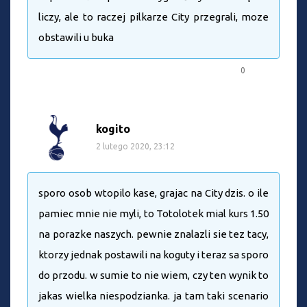
liczy, ale to raczej pilkarze City przegrali, moze
obstawili u buka
0
kogito
2 lutego 2020, 23:12
sporo osob wtopilo kase, grajac na City dzis. o ile
pamiec mnie nie myli, to Totolotek mial kurs 1.50
na porazke naszych. pewnie znalazli sie tez tacy,
ktorzy jednak postawili na koguty i teraz sa sporo
do przodu. w sumie to nie wiem, czy ten wynik to
jakas wielka niespodzianka. ja tam taki scenario