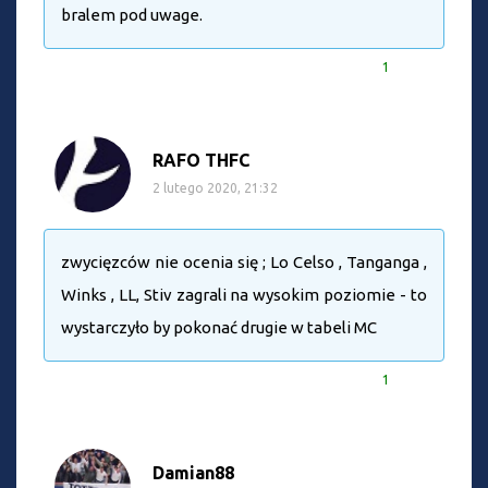
bralem pod uwage.
1
RAFO THFC
2 lutego 2020, 21:32
zwycięzców nie ocenia się ; Lo Celso , Tanganga ,
Winks , LL, Stiv zagrali na wysokim poziomie - to
wystarczyło by pokonać drugie w tabeli MC
1
Damian88