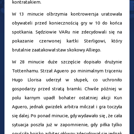
kontratakiem.
W 13 minucie olbrzymia kontrowersja uratowała
obywateli przed koniecznością gry w 10 do końca
spotkania. Sędziowie VARu nie zdecydowali się na
pokazanie czerwonej kartki Sterligowi, który
brutalnie zaatakował staw skokowy Alliego.
W 28 minucie duże szczęście dopisało drużynie
Tottenhamu. Strzał Aguero po minimalnym trąceniu
Hugo Llorisa uderzył w słupek, co uchroniło
gospodarzy przed stratą bramki. Chwile później w
polu karnym upadł bohater ostatniej akcji Kun
Aguero, jednak gwizdek arbitra milczał i gra toczyła
się dalej. Po ponad minucie, gdy wydawało się , że cała
sytuacja poszła już w zapomnienie, gdy piłka tylko
opuściła boisko arbiter główny zdecydował się jednak