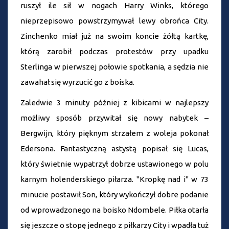
ruszył ile sił w nogach Harry Winks, którego
nieprzepisowo powstrzymywał lewy obrońca City.
Zinchenko miał już na swoim koncie żółtą kartkę,
którą zarobił podczas protestów przy upadku
Sterlinga w pierwszej połowie spotkania, a sędzia nie
zawahał się wyrzucić go z boiska.
Zaledwie 3 minuty później z kibicami w najlepszy
możliwy sposób przywitał się nowy nabytek –
Bergwijn, który pięknym strzałem z woleja pokonał
Edersona. Fantastyczną astystą popisał się Lucas,
który świetnie wypatrzył dobrze ustawionego w polu
karnym holenderskiego piłarza. "Kropkę nad i" w 73
minucie postawił Son, który wykończył dobre podanie
od wprowadzonego na boisko Ndombele. Piłka otarła
się jeszcze o stopę jednego z piłkarzy City i wpadła tuż