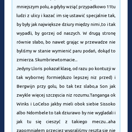
mniejszym polu, a gdyby wziąć przypadkowo 11tu
ludzi z ulicy i kazać im się ustawić specjalnie tak,
by były jak największe dziury między nimi ,to i tak
wypadli, by gorzej od naszych. W drugą stronę
równie słabo, bo nawet grając w przewadze nie
byliśmy w stanie wymienić paru podań, dokąd to
zmierza. Skumbriewtomacie...
Jedyny Lloris pokazał klasę, od razu po kontuzji w
tak wybornej formie(duzo lepszej niz przed) i
Bergwijn przy golu, bo tak tez slabo,a Son jak
zwykle więcej szczęscia niz rozumu.Tanganga ok
Winks i LoCelso jakby mieli obok siebie Sissoko
albo Ndombele to tak dziurawo by nie wygladali i
jak tu się cieszyć z takiego meczu...aha
zapomniałem przeciez wygraliśmy reszta się nie