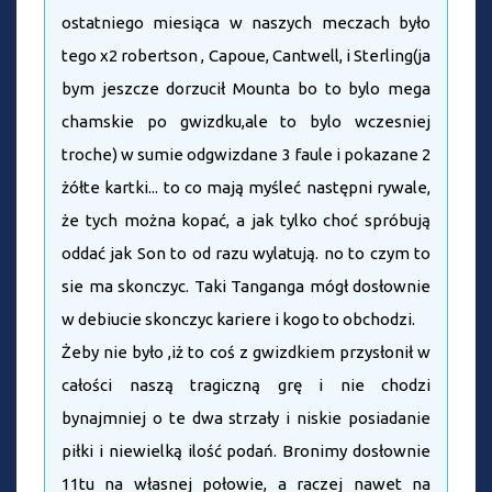
ostatniego miesiąca w naszych meczach było
tego x2 robertson , Capoue, Cantwell, i Sterling(ja
bym jeszcze dorzucił Mounta bo to bylo mega
chamskie po gwizdku,ale to bylo wczesniej
troche) w sumie odgwizdane 3 faule i pokazane 2
żółte kartki... to co mają myśleć następni rywale,
że tych można kopać, a jak tylko choć spróbują
oddać jak Son to od razu wylatują. no to czym to
sie ma skonczyc. Taki Tanganga mógł dosłownie
w debiucie skonczyc kariere i kogo to obchodzi.
Żeby nie było ,iż to coś z gwizdkiem przysłonił w
całości naszą tragiczną grę i nie chodzi
bynajmniej o te dwa strzały i niskie posiadanie
piłki i niewielką ilość podań. Bronimy dosłownie
11tu na własnej połowie, a raczej nawet na