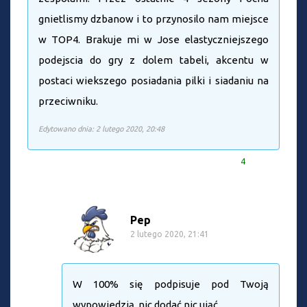
gnietlismy dzbanow i to przynosilo nam miejsce
w TOP4. Brakuje mi w Jose elastyczniejszego
podejscia do gry z dolem tabeli, akcentu w
postaci wiekszego posiadania pilki i siadaniu na
przeciwniku.
Edytowano dnia: 2 lutego 2020, 20:48
4
Pep
2 lutego 2020, 21:41
W 100% się podpisuje pod Twoją
wypowiedzią, nic dodać nic ująć.