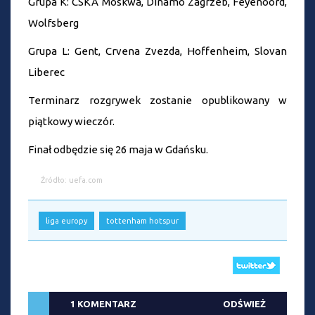
Grupa K: CSKA Moskwa, Dinamo Zagrzeb, Feyenoord,
Wolfsberg
Grupa L: Gent, Crvena Zvezda, Hoffenheim, Slovan
Liberec
Terminarz rozgrywek zostanie opublikowany w
piątkowy wieczór.
Finał odbędzie się 26 maja w Gdańsku.
Źródło: uefa.com
liga europy
tottenham hotspur
1 KOMENTARZ
ODŚWIEŻ