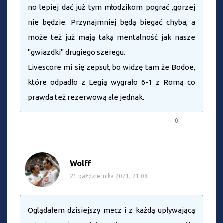
no lepiej dać już tym młodzikom pograć ,gorzej
nie będzie. Przynajmniej będą biegać chyba, a
może też już mają taką mentalność jak nasze
"gwiazdki" drugiego szeregu.
Livescore mi się zepsuł, bo widzę tam że Bodoe,
które odpadło z Legią wygrało 6-1 z Romą co
prawda też rezerwową ale jednak.
0
Wolff
21 października 2021, 21:08
Oglądałem dzisiejszy mecz i z każdą upływającą