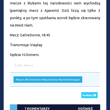
mecze z klubami tej narodowości nam wychodzą
(pamiętny mecz z Ajaxem). Dziś liczą się tylko 3
punkty, a po tym spotkaniu wzrok będzie skierowany
na West Ham.
Mecz: GelreDome, 18:45
Transmisja: Viaplay
Sędzia: H.Osmers
Źródło: Własne
#spurs #tottenham #spursmania #premierleague
7 KOMENTARZY
ODŚWIEŻ