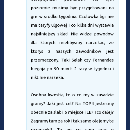
poziomie musimy byc przygotowani na
gre w srodku tygodnia. Czolowka ligi nie
ma taryfy ulgowej i co kilka dni wystawia
najsilniejszy sklad. Nie widze powodow
dla ktorych mielibysmy narzekac, ze
ktorys z naszych zawodnikow jest
przemeczony. Taki Salah czy Fernandes
biegaja po 90 minut 2 razy w tygodniu i
nikt nie narzeka.
Osobna kwestia, to o co my w zasadzie
gramy? Jaki jest cel? Na TOP4 jestesmy
obecnie za slabi. 6 miejsce i LE? I co dalej?
Zagramy tam za rok i tak samo olejemy te
rozgrywki? To po co nam grac o