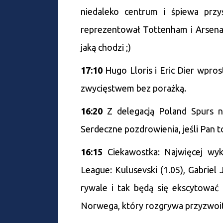
niedaleko centrum i śpiewa prz
reprezentował Tottenham i Arsenal
jaką chodzi ;)
17:10
Hugo Lloris i Eric Dier wpro
zwycięstwem bez porażką.
16:20
Z delegacją Poland Spurs n
Serdeczne pozdrowienia, jeśli Pan to
16:15
Ciekawostka: Najwięcej wy
League: Kulusevski (1.05), Gabriel 
rywale i tak będą się ekscytowa
Norwega, który rozgrywa przyzwoity