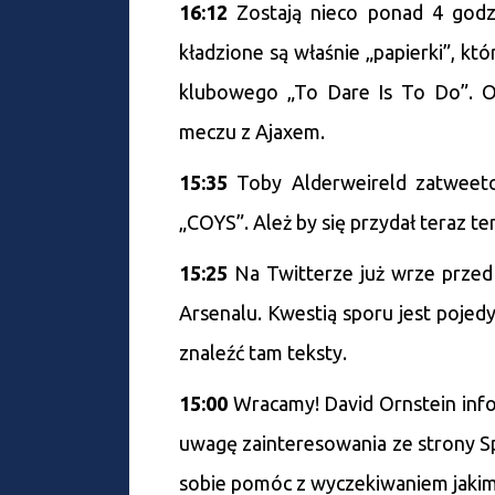
16:12
Zostają nieco ponad 4 god
kładzione są właśnie „papierki”, kt
klubowego „To Dare Is To Do”. O
meczu z Ajaxem.
15:35
Toby Alderweireld zatweet
„COYS”. Ależ by się przydał teraz te
15:25
Na Twitterze już wrze przed 
Arsenalu. Kwestią sporu jest poje
znaleźć tam teksty.
15:00
Wracamy! David Ornstein info
uwagę zainteresowania ze strony Sp
sobie pomóc z wyczekiwaniem jakim