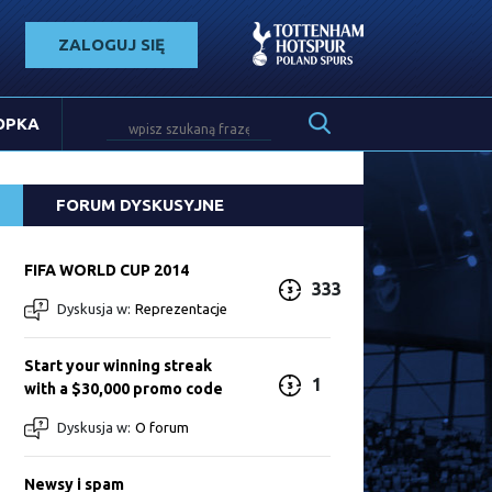
ZALOGUJ SIĘ
OPKA
FORUM DYSKUSYJNE
FIFA WORLD CUP 2014
333
Dyskusja w:
Reprezentacje
Start your winning streak
1
with a $30,000 promo code
Dyskusja w:
O forum
Newsy i spam