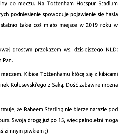
ziny do meczu. Na Tottenham Hotspur Stadium
órych podniesienie spowoduje pojawienie się hasła
statnio takie coś miało miejsce w 2019 roku w
ował prostym przekazem ws. dzisiejszego NLD:
n Pan.
meczem. Kibice Tottenhamu kłócą się z kibicami
dynek Kulusevski’ego z Saką. Dość zabawne można
rmuje, że Raheem Sterling nie bierze narazie pod
urs. Swoją drogą już po 15, więc pełnoletni mogą
ś zimnym piwkiem ;)