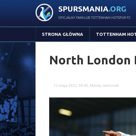
STRONA GŁÓWNA
TOTTENHAM HO
North London 
12 maja 2022, 09:45, Maciej Jamrożek