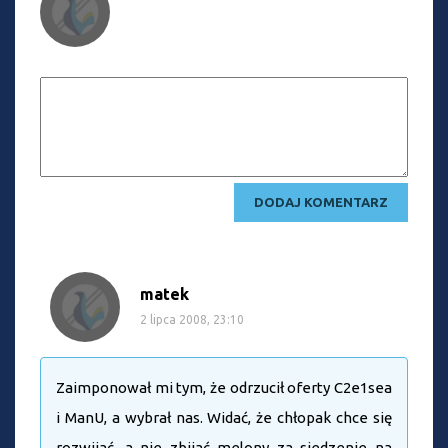
matek
2 lipca 2008, 23:10
Zaimponował mi tym, że odrzucił oferty C2e1sea
i ManU, a wybrał nas. Widać, że chłopak chce się
rozwijać, a nie zbijać melony za siedzenie na