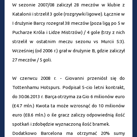
W sezonie 2007/08 zaliczył 28 meczów w klubie z
Katalonii i strzelił 3 gole (rozgrywki ligowe). Łącznie w
I drużynie Barcy rozegrał 38 meczów (poza ligą po 5 w
Pucharze Króla i Lidze Mistrzów) / 4 gole (trzy z nich
strzelił w ostatnim meczu sezonu vs Murcii 5:3).
Wcześniej (od 2006 r.) grał w drużynie B, gdzie zaliczył
27 meczów / 5 goli.
W czerwcu 2008 r. - Giovanni przeniósł się do
Tottenhamu Hotspurs. Podpisał 5-cio letni kontrakt,
do 30.06.2013 r. Barça otrzyma za Gio 6 milionów euro
(£4.7 mln.) Kwota ta może wzrosnąć do 10 milionów
euro (£8.6 mln.) o ile gracz zaliczy odpowiednią ilość
spotkań i zdobędzie wyznaczoną ilość bramek.
Dodatkowo Barcelona ma otrzymać 20% sumy