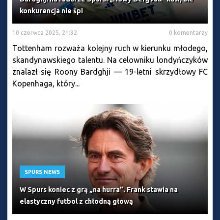
konkurencja nie śpi
10 czerwca 2025, 21:32
0 komentarzy
Tottenham rozważa kolejny ruch w kierunku młodego,
skandynawskiego talentu. Na celowniku londyńczyków
znalazł się Roony Bardghji — 19-letni skrzydłowy FC
Kopenhaga, który...
SPURS NEWS
W Spurs koniec z grą „na hurra”. Frank stawia na
elastyczny futbol z chłodną głową