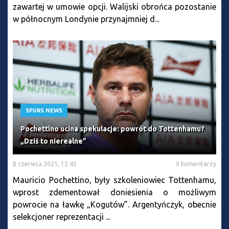
zawartej w umowie opcji. Walijski obrońca pozostanie
w północnym Londynie przynajmniej d...
SPURS NEWS
Pochettino ucina spekulacje: powrót do Tottenhamu?
„Dziś to nierealne”
8 czerwca 2025, 12:45
0 komentarzy
Mauricio Pochettino, były szkoleniowiec Tottenhamu,
wprost zdementował doniesienia o możliwym
powrocie na ławkę „Kogutów”. Argentyńczyk, obecnie
selekcjoner reprezentacji ...