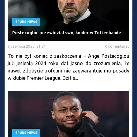
SPURS NEWS
Postecoglou przewidział swój koniec w Tottenhamie
9 czerwca 2025, 21:21
0 komentarzy
To nie był koniec z zaskoczenia – Ange Postecoglou
już jesienią 2024 roku dał jasno do zrozumienia, że
nawet zdobycie trofeum nie zagwarantuje mu posady
w klubie Premier League. Dziś s...
SPURS NEWS