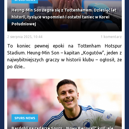
Heung-Min Son żegna się z Tottenhamem. Dziesięć lat
historii, tysiące wspomnień i ostatni taniec w Korei
Południowej
2 sierpnia 2025, 10:44
1 komentarz
To koniec pewnej epoki na Tottenham Hotspur
Stadium. Heung-Min Son – kapitan „Kogutów”, jeden z
najwybitniejszych graczy w historii klubu – ogłosił, że
po dzie...
SPURS NEWS
Bardghji na radarze Spurs. „Nowy Bergvall” kusi, ale