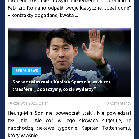
moment zostanie nowym menedżerem Tottenhamu.
Fabrizio Romano odpalił swoje klasyczne: „deal done”
– kontrakty dogadane, kwota ...
SPURS NEWS
Son w zawieszeniu. Kapitan Spurs nie wyklucza
transferu: „Zobaczymy, co się wydarzy”
10 czerwca 2025, 21:14
0 komentarzy
Heung-Min Son nie powiedział „tak”. Nie powiedział
też „nie”. Ale coś w jego słowach sugeruje, że
nadchodzą ciekawe tygodnie. Kapitan Tottenhamu,
który właśnie...