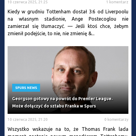
10 czerwca 2025, 21:25
1 komentarz
Kiedy w grudniu Tottenham dostał 3:6 od Liverpoolu
na własnym stadionie, Ange Postecoglou nie
zamierzał się tłumaczyć. — Jeśli ktoś chce, żebym
zmienił podejście, to nie, nie zmienię &...
SPURS NEWS
Georgson gotowy na powrót do Premier League.
Może dołączyć do sztabu Franka w Spurs
10 czerwca 2025, 21:20
0 komentarzy
Wszystko wskazuje na to, że Thomas Frank lada