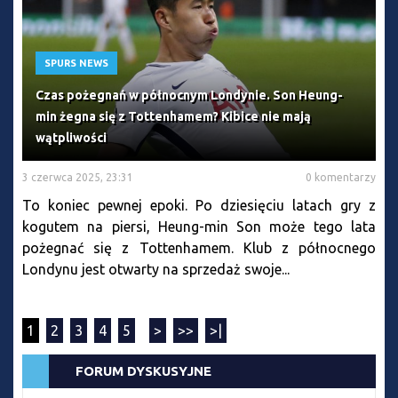
SPURS NEWS
Czas pożegnań w północnym Londynie. Son Heung-
min żegna się z Tottenhamem? Kibice nie mają
wątpliwości
3 czerwca 2025, 23:31
0 komentarzy
To koniec pewnej epoki. Po dziesięciu latach gry z
kogutem na piersi, Heung-min Son może tego lata
pożegnać się z Tottenhamem. Klub z północnego
Londynu jest otwarty na sprzedaż swoje...
1
2
3
4
5
>
>>
>|
FORUM DYSKUSYJNE