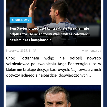
SPURS NEWS
Ben Davies przedłużył kontrakt, ale Wrexham nie
odpuszcza. Doświadczony Walijczyk na celowniku
beniaminka Championship
9 czerwca 2025, 21:45
0 komentarzy
Choć Tottenham wciąż nie ogłosił nowego
szkoleniowca po zwolnieniu Ange Postecoglou, to w
klubie nie brakuje decyzji kadrowych. Najnowsza z nich
dotyczy jednego z najbardziej doświadczonych ...