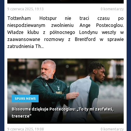
9 czerwca 2025, 19:13
0 komentarzy
Tottenham Hotspur nie traci czasu po
niespodziewanym zwolnieniu Ange Postecoglou.
Władze klubu z północnego Londynu weszły w
zaawansowane rozmowy z Brentford w sprawie
zatrudnienia Th...
SPURS NEWS
Bissouma dziękuje Postecoglou: „To ty mi zaufałeś,
trenerze”
9 czerwca 2025, 19:08
0 komentarzy