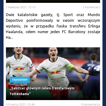
3 kwietnia 2021, 13:19
1 komentarz
Dwie katalońskie gazety, tj. Sport oraz Mundo
Deportivo poinformowały w swoim wczorajszym
wydaniu, że w przypadku fiaska transferu Erlinga
Haalanda, celem numer jeden FC Barcelony zostaje
Ha...
TRANSFERY
,,Sabitzer głównym celem transferowym
Tottenhamu''
30 marca 2021, 13:44
0 komentarzy