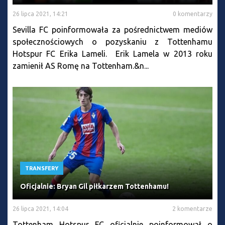
26 lipca 2021, 14:21
0 komentarzy
Sevilla FC poinformowała za pośrednictwem mediów
społecznościowych o pozyskaniu z Tottenhamu
Hotspur FC Erika Lameli. Erik Lamela w 2013 roku
zamienił AS Romę na Tottenham.&n...
TRANSFERY
Oficjalnie: Bryan Gil piłkarzem Tottenhamu!
26 lipca 2021, 14:04
2 komentarze
Tottenham Hotspur FC oficjalnie poinformował o