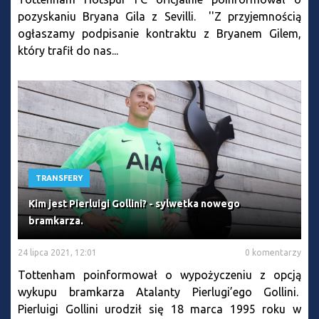
pozyskaniu Bryana Gila z Sevilli. ''Z przyjemnością
ogłaszamy podpisanie kontraktu z Bryanem Gilem,
który trafił do nas...
TRANSFERY
Kim jest Pierluigi Gollini? - sylwetka nowego
bramkarza.
24 lipca 2021, 12:01
0 komentarzy
Tottenham poinformował o wypożyczeniu z opcją
wykupu bramkarza Atalanty Pierlugi’ego Gollini.
Pierluigi Gollini urodził się 18 marca 1995 roku w