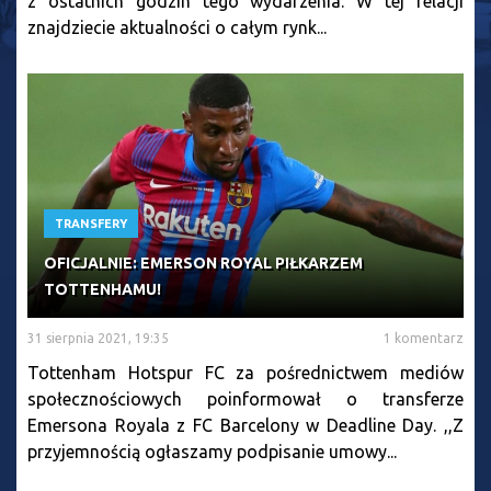
z ostatnich godzin tego wydarzenia. W tej relacji
znajdziecie aktualności o całym rynk...
TRANSFERY
OFICJALNIE: EMERSON ROYAL PIŁKARZEM
TOTTENHAMU!
31 sierpnia 2021, 19:35
1 komentarz
Tottenham Hotspur FC za pośrednictwem mediów
społecznościowych poinformował o transferze
Emersona Royala z FC Barcelony w Deadline Day. ,,Z
przyjemnością ogłaszamy podpisanie umowy...