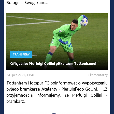
Bolognii. Swoją karie...
TRANSFERY
Oficjalnie: Pierluigi Gollini piłkarzem Tottenhamu!
24 lipca 2021, 11:41
0 komentarzy
Tottenham Hotspur FC poinformował o wypożyczeniu
byłego bramkarza Atalanty - Pierluigi’ego Gollini. „Z
przyjemnością informujemy, że Pierluigi Gollini -
bramkarz...