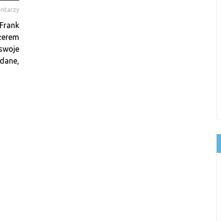
ntarzy
Frank
żerem
swoje
adane,