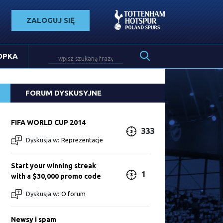
ZALOGUJ SIĘ
OPKA
FORUM DYSKUSYJNE
FIFA WORLD CUP 2014
333
Dyskusja w:
Reprezentacje
Start your winning streak
1
with a $30,000 promo code
Dyskusja w:
O forum
Newsy i spam