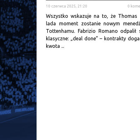
10 czerwca 2025, 21:20
0 kome
Wszystko wskazuje na to, że Thomas 
lada moment zostanie nowym mened
Tottenhamu. Fabrizio Romano odpalił 
klasyczne: „deal done” – kontrakty dog
kwota ...