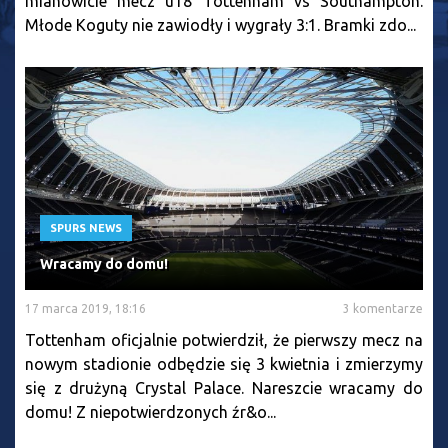
mianowicie mecz u18 Tottenham vs Southampton.
Młode Koguty nie zawiodły i wygrały 3:1. Bramki zdo...
SPURS NEWS
Wracamy do domu!
17 marca 2019, 18:16
3 komentarze
Tottenham oficjalnie potwierdził, że pierwszy mecz na
nowym stadionie odbędzie się 3 kwietnia i zmierzymy
się z drużyną Crystal Palace. Nareszcie wracamy do
domu! Z niepotwierdzonych źr&o...