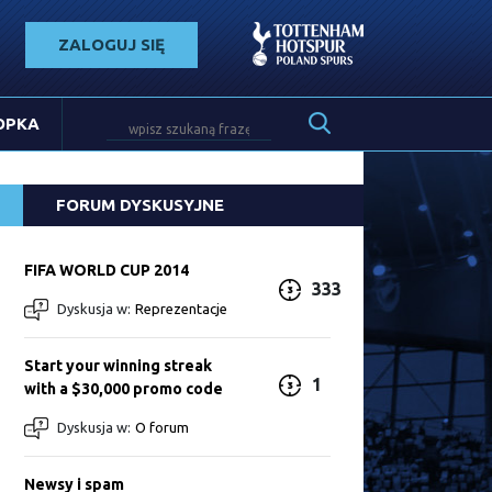
ZALOGUJ SIĘ
OPKA
FORUM DYSKUSYJNE
FIFA WORLD CUP 2014
333
Dyskusja w:
Reprezentacje
Start your winning streak
1
with a $30,000 promo code
Dyskusja w:
O forum
Newsy i spam