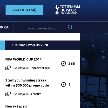
ZALOGUJ SIĘ
OPKA
FORUM DYSKUSYJNE
FIFA WORLD CUP 2014
333
Dyskusja w:
Reprezentacje
Start your winning streak
1
with a $30,000 promo code
Dyskusja w:
O forum
Newsy i spam