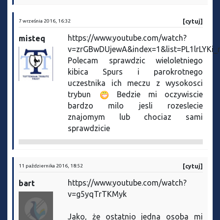
7 września 2016, 16:32
[cytuj]
https://www.youtube.com/watch?
misteq
v=zrGBwDUjewA&index=1&list=PL1lrLYKi_
Polecam sprawdzic wieloletniego
kibica Spurs i parokrotnego
uczestnika ich meczu z wysokosci
trybun
Bedzie mi oczywiscie
bardzo milo jesli rozeslecie
znajomym lub chociaz sami
sprawdzicie
11 października 2016, 18:52
[cytuj]
https://www.youtube.com/watch?
bart
v=g5yqTrTKMyk
Jako, że ostatnio jedna osoba mi