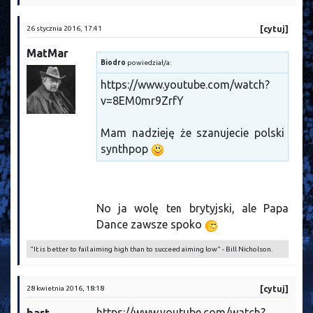
26 stycznia 2016, 17:41
[cytuj]
MatMar
Biodro
powiedział/a:
https://www.youtube.com/watch?
v=8EM0mr9ZrfY
Mam nadzieję że szanujecie polski
synthpop
No ja wolę ten brytyjski, ale Papa
Dance zawsze spoko
"It is better to fail aiming high than to succeed aiming low" - Bill Nicholson.
28 kwietnia 2016, 18:18
[cytuj]
https://www.youtube.com/watch?