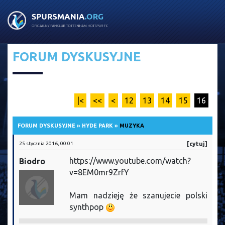
FORUM DYSKUSYJNE
|<
<<
<
12
13
14
15
16
FORUM DYSKUSYJNE
»
HYDE PARK
»
MUZYKA
25 stycznia 2016, 00:01
[cytuj]
https://www.youtube.com/watch?
Biodro
v=8EM0mr9ZrfY
Mam nadzieję że szanujecie polski
synthpop