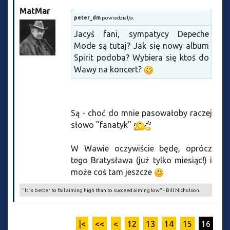
MatMar
peter_dm
powiedział/a:
Jacyś fani, sympatycy Depeche
Mode są tutaj? Jak się nowy album
Spirit podoba? Wybiera się ktoś do
Wawy na koncert?
Są - choć do mnie pasowałoby raczej
słowo "fanatyk"
W Wawie oczywiście będę, oprócz
tego Bratysława (już tylko miesiąc!) i
może coś tam jeszcze
"It is better to fail aiming high than to succeed aiming low" - Bill Nicholson.
|<
<<
<
12
13
14
15
16