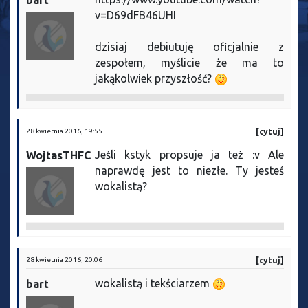
bart
v=D69dFB46UHI
dzisiaj debiutuję oficjalnie z
zespołem, myślicie że ma to
jakąkolwiek przyszłość?
28 kwietnia 2016, 19:55
[cytuj]
Jeśli kstyk propsuje ja też :v Ale
WojtasTHFC
naprawdę jest to niezłe. Ty jesteś
wokalistą?
28 kwietnia 2016, 20:06
[cytuj]
wokalistą i tekściarzem
bart