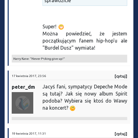
sprawdzicie
Super!
Można powiedzieć, że jestem
początkującym fanem hip-hop'u ale
"Burdel Dusz" wymiata!
Harry Kane: "Never f*cking give up!"
17 kwietnia 2017, 23:56
[cytuj]
Jacyś fani, sympatycy Depeche Mode
peter_dm
są tutaj? Jak się nowy album Spirit
podoba? Wybiera się ktoś do Wawy
na koncert?
19 kwietnia 2017, 11:31
[cytuj]