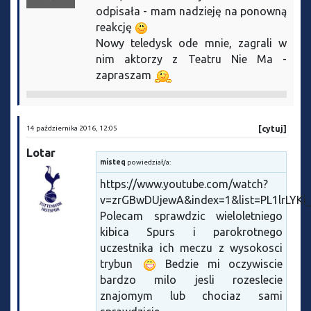
odpisała - mam nadzieję na ponowną
reakcję
Nowy teledysk ode mnie, zagrali w
nim aktorzy z Teatru Nie Ma -
zapraszam
14 października 2016, 12:05
[cytuj]
Lotar
misteq
powiedział/a:
https://www.youtube.com/watch?
v=zrGBwDUjewA&index=1&list=PL1lrLYKi
Polecam sprawdzic wieloletniego
kibica Spurs i parokrotnego
uczestnika ich meczu z wysokosci
trybun
Bedzie mi oczywiscie
bardzo milo jesli rozeslecie
znajomym lub chociaz sami