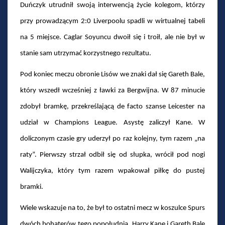
Duńczyk utrudnił swoją interwencją życie kolegom, którzy
przy prowadzącym 2:0 Liverpoolu spadli w wirtualnej tabeli
na 5 miejsce. Caglar Soyuncu dwoił się i troił, ale nie był w
stanie sam utrzymać korzystnego rezultatu.
Pod koniec meczu obronie Lisów we znaki dał się Gareth Bale,
który wszedł wcześniej z ławki za Bergwijna. W 87 minucie
zdobył bramkę, przekreślającą de facto szanse Leicester na
udział w Champions League. Asystę zaliczył Kane. W
doliczonym czasie gry uderzył po raz kolejny, tym razem „na
raty”. Pierwszy strzał odbił się od słupka, wrócił pod nogi
Walijczyka, który tym razem wpakował piłkę do pustej
bramki.
Wiele wskazuje na to, że był to ostatni mecz w koszulce Spurs
dwóch bohaterów tego popołudnia. Harry Kane i Gareth Bale