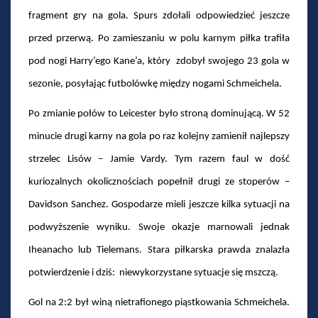
fragment gry na gola. Spurs zdołali odpowiedzieć jeszcze
przed przerwą. Po zamieszaniu w polu karnym piłka trafiła
pod nogi Harry’ego Kane’a, który zdobył swojego 23 gola w
sezonie, posyłając futbolówkę między nogami Schmeichela.
Po zmianie połów to Leicester było stroną dominującą. W 52
minucie drugi karny na gola po raz kolejny zamienił najlepszy
strzelec Lisów – Jamie Vardy. Tym razem faul w dość
kuriozalnych okolicznościach popełnił drugi ze stoperów –
Davidson Sanchez. Gospodarze mieli jeszcze kilka sytuacji na
podwyższenie wyniku. Swoje okazje marnowali jednak
Iheanacho lub Tielemans. Stara piłkarska prawda znalazła
potwierdzenie i dziś: niewykorzystane sytuacje się mszczą.
Gol na 2:2 był winą nietrafionego piąstkowania Schmeichela.