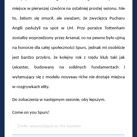
miejsce w pierwszej czwórce na ostatniej prostej sezonu. Nie
to, żebym się smucił, ale uważam, że zwycięzcy Pucharu
Anglii zasłużyli na spot w LM. Przy porażce Tottenham
zostałby wyprzedzony przez Arsenal, co na pewno było ujmą
na honorze dla całej społeczności Spurs, jednak mi osobiście
jest bardzo przykro, że kolejny rok z rzędu klub taki jak
Leicester, budowany na solidnych fundamentach i
wyłamujący się z modelu nouveau riche nie dostaje miejsca
w rozgrywkach elity.
Do zobaczenia w następnym sezonie, oby lepszym.
Come on you Spurs!
Źródło: własne/zdjęcie za: the Guardian