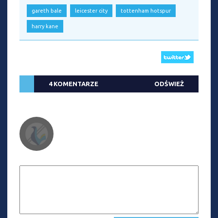
gareth bale
leicester city
tottenham hotspur
harry kane
4 KOMENTARZE
ODŚWIEŻ