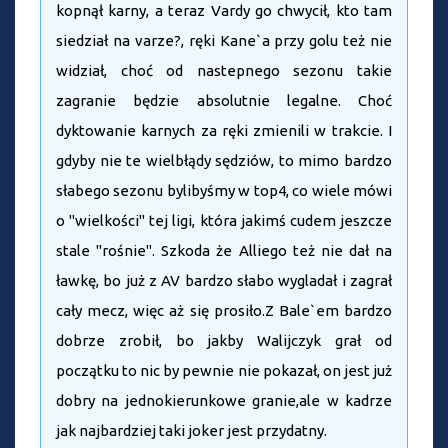
kopnął karny, a teraz Vardy go chwycił, kto tam
siedział na varze?, ręki Kane`a przy golu też nie
widział, choć od nastepnego sezonu takie
zagranie będzie absolutnie legalne. Choć
dyktowanie karnych za ręki zmienili w trakcie. I
gdyby nie te wielbłądy sędziów, to mimo bardzo
słabego sezonu bylibyśmy w top4, co wiele mówi
o "wielkości" tej ligi, która jakimś cudem jeszcze
stale "rośnie". Szkoda że Alliego też nie dał na
ławkę, bo już z AV bardzo słabo wygladał i zagrał
cały mecz, więc aż się prosiło.Z Bale`em bardzo
dobrze zrobił, bo jakby Walijczyk grał od
początku to nic by pewnie nie pokazał, on jest już
dobry na jednokierunkowe granie,ale w kadrze
jak najbardziej taki joker jest przydatny.