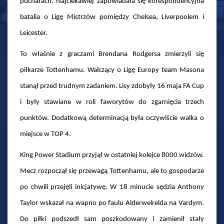
pucharach. Najciekawiej zapowiadała się korespondencyjna
batalia o Ligę Mistrzów pomiędzy Chelsea, Liverpoolem i
Leicester.
To właśnie z graczami Brendana Rodgersa zmierzyli się
piłkarze Tottenhamu. Walczący o Ligę Europy team Masona
stanął przed trudnym zadaniem. Lisy zdobyły 16 maja FA Cup
i były stawiane w roli faworytów do zgarnięcia trzech
punktów. Dodatkową determinacją była oczywiście walka o
miejsce w TOP 4.
King Power Stadium przyjął w ostatniej kolejce 8000 widzów.
Mecz rozpoczął się przewagą Tottenhamu, ale to gospodarze
po chwili przejęli inicjatywę. W 18 minucie sędzia Anthony
Taylor wskazał na wapno po faulu Alderweirelda na Vardym.
Do piłki podszedł sam poszkodowany i zamienił stały