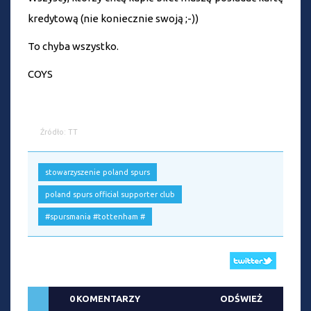
kredytową (nie koniecznie swoją ;-))
To chyba wszystko.
COYS
Źródło: TT
stowarzyszenie poland spurs
poland spurs official supporter club
#spursmania #tottenham #
0 KOMENTARZY
ODŚWIEŻ