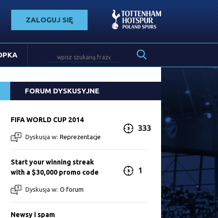
ZALOGUJ SIĘ
OPKA
FORUM DYSKUSYJNE
FIFA WORLD CUP 2014
333
Dyskusja w:
Reprezentacje
Start your winning streak
1
with a $30,000 promo code
Dyskusja w:
O forum
Newsy i spam