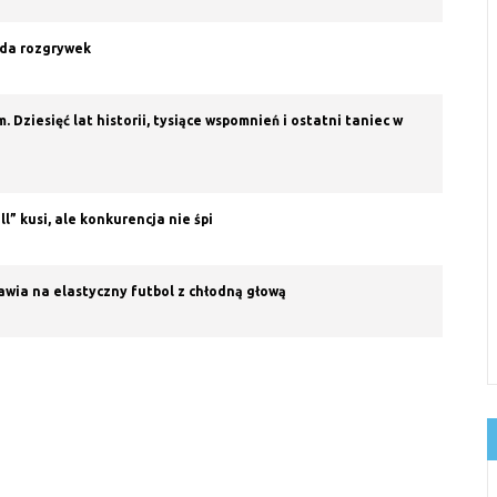
mida rozgrywek
ziesięć lat historii, tysiące wspomnień i ostatni taniec w
l” kusi, ale konkurencja nie śpi
tawia na elastyczny futbol z chłodną głową