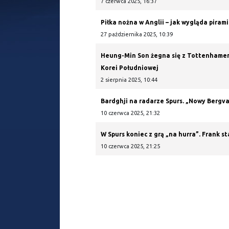
7 czerwca 2025, 16:37
Piłka nożna w Anglii – jak wygląda pira
27 października 2025, 10:39
Heung-Min Son żegna się z Tottenhamem. D
Korei Południowej
2 sierpnia 2025, 10:44
Bardghji na radarze Spurs. „Nowy Bergval
10 czerwca 2025, 21:32
W Spurs koniec z grą „na hurra”. Frank s
10 czerwca 2025, 21:25