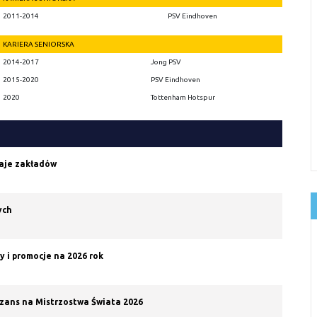
2011-2014
PSV Eindhoven
KARIERA SENIORSKA
2014-2017
Jong PSV
2015-2020
PSV Eindhoven
2020
Tottenham Hotspur
zaje zakładów
ych
 i promocje na 2026 rok
szans na Mistrzostwa Świata 2026