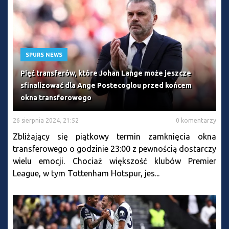
SPURS NEWS
Pięć transferów, które Johan Lange może jeszcze
sfinalizować dla Ange Postecoglou przed końcem
okna transferowego
26 sierpnia 2024, 21:52
0 komentarzy
Zbliżający się piątkowy termin zamknięcia okna
transferowego o godzinie 23:00 z pewnością dostarczy
wielu emocji. Chociaż większość klubów Premier
League, w tym Tottenham Hotspur, jes...