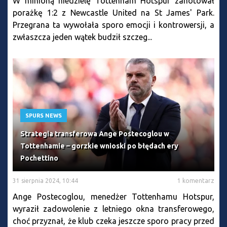
W minioną niedzielę Tottenham Hotspur zanotował
porażkę 1:2 z Newcastle United na St James' Park.
Przegrana ta wywołała sporo emocji i kontrowersji, a
zwłaszcza jeden wątek budził szczeg...
SPURS NEWS
Strategia transferowa Ange Postecoglou w
Tottenhamie – gorzkie wnioski po błędach ery
Pochettino
31 sierpnia 2024, 10:44
1 komentarz
Ange Postecoglou, menedżer Tottenhamu Hotspur,
wyraził zadowolenie z letniego okna transferowego,
choć przyznał, że klub czeka jeszcze sporo pracy przed