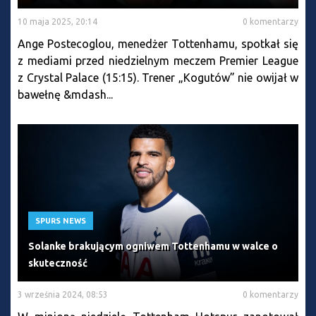
10 maja 2025, 20:14
0 komentarzy
Ange Postecoglou, menedżer Tottenhamu, spotkał się
z mediami przed niedzielnym meczem Premier League
z Crystal Palace (15:15). Trener „Kogutów” nie owijał w
bawełnę &mdash...
SPURS NEWS
Solanke brakującym ogniwem Tottenhamu w walce o
skuteczność
3 września 2024, 08:53
0 komentarzy