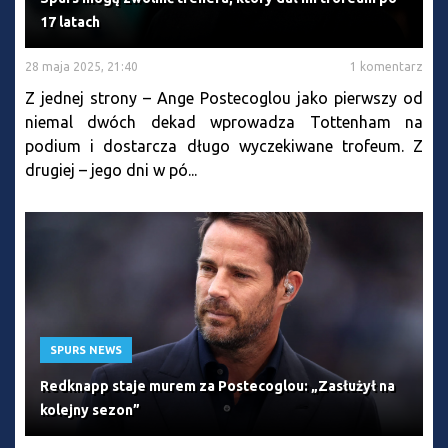
17 latach
28 maja 2025, 21:40
1 komentarz
Z jednej strony – Ange Postecoglou jako pierwszy od
niemal dwóch dekad wprowadza Tottenham na
podium i dostarcza długo wyczekiwane trofeum. Z
drugiej – jego dni w pó...
SPURS NEWS
Redknapp staje murem za Postecoglou: „Zasłużył na
kolejny sezon”