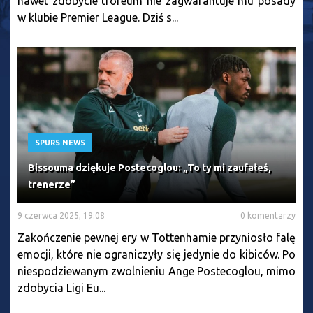
nawet zdobycie trofeum nie zagwarantuje mu posady
w klubie Premier League. Dziś s...
SPURS NEWS
Bissouma dziękuje Postecoglou: „To ty mi zaufałeś,
trenerze”
9 czerwca 2025, 19:08
0 komentarzy
Zakończenie pewnej ery w Tottenhamie przyniosło falę
emocji, które nie ograniczyły się jedynie do kibiców. Po
niespodziewanym zwolnieniu Ange Postecoglou, mimo
zdobycia Ligi Eu...