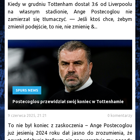
Kiedy w grudniu Tottenham dostał 3:6 od Liverpoolu
na własnym stadionie, Ange Postecoglou nie
zamierzał się tłumaczyć. — Jeśli ktoś chce, żebym
zmienił podejście, to nie, nie zmienię &...
SPURS NEWS
Postecoglou przewidział swój koniec w Tottenhamie
9 czerwca 2025, 21:21
0 komentarzy
To nie był koniec z zaskoczenia – Ange Postecoglou
już jesienią 2024 roku dał jasno do zrozumienia, że