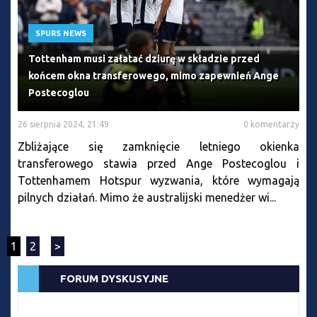
SPURS NEWS
Tottenham musi załatać dziurę w składzie przed
końcem okna transferowego, mimo zapewnień Ange
Postecoglou
26 sierpnia 2024, 21:49
0 komentarzy
Zbliżające się zamknięcie letniego okienka
transferowego stawia przed Ange Postecoglou i
Tottenhamem Hotspur wyzwania, które wymagają
pilnych działań. Mimo że australijski menedżer wi...
1
2
>
FORUM DYSKUSYJNE