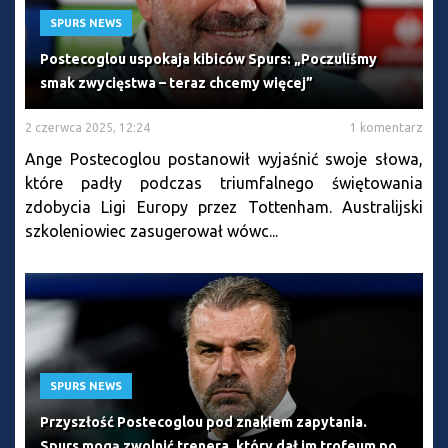
SPURS NEWS
Postecoglou uspokaja kibiców Spurs: „Poczuliśmy
smak zwycięstwa – teraz chcemy więcej”
2 czerwca 2025, 12:24
1 komentarz
Ange Postecoglou postanowił wyjaśnić swoje słowa,
które padły podczas triumfalnego świętowania
zdobycia Ligi Europy przez Tottenham. Australijski
szkoleniowiec zasugerował wówc...
SPURS NEWS
Przyszłość Postecoglou pod znakiem zapytania.
Spurs mogą zwolnić trenera, który dał im trofeum po