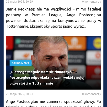
26 maja 2025, 20:29
0 komentarzy
Jamie Redknapp nie ma wątpliwości – mimo fatalnej
postawy w Premier League, Ange Postecoglou
powinien dostać szansę na kontynuowanie pracy w
Tottenhamie. Ekspert Sky Sports jasno wyraz...
SPURS NEWS
„Dlaczego w ogóle mam się tłumaczyć?” –
Postecoglou odpowiada na szum wokół swojej
przyszłości w Tottenhamie
26 maja 2025, 20:23
0 komentarzy
Ange Postecoglou nie zamierza spuszczać głowy. Po