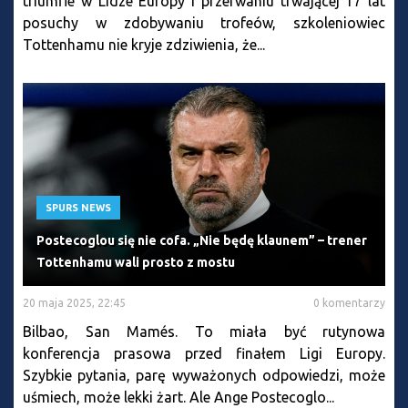
triumfie w Lidze Europy i przerwaniu trwającej 17 lat
posuchy w zdobywaniu trofeów, szkoleniowiec
Tottenhamu nie kryje zdziwienia, że...
SPURS NEWS
Postecoglou się nie cofa. „Nie będę klaunem” – trener
Tottenhamu wali prosto z mostu
20 maja 2025, 22:45
0 komentarzy
Bilbao, San Mamés. To miała być rutynowa
konferencja prasowa przed finałem Ligi Europy.
Szybkie pytania, parę wyważonych odpowiedzi, może
uśmiech, może lekki żart. Ale Ange Postecoglo...