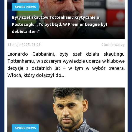
SPURS NEWS
Były szef skautów Tottenhamu krytycznie o
Postecoglu: „To był błąd. W Premier League był
debiutantem”
13 maja 2025, 23:09
0 komentarzy
Leonardo Gabbanini, były szef działu skautingu
Tottenhamu, w szczerym wywiadzie uderza w klubowe
decyzje z ostatnich lat – w tym w wybór trenera.
Włoch, który dołączył do...
SPURS NEWS