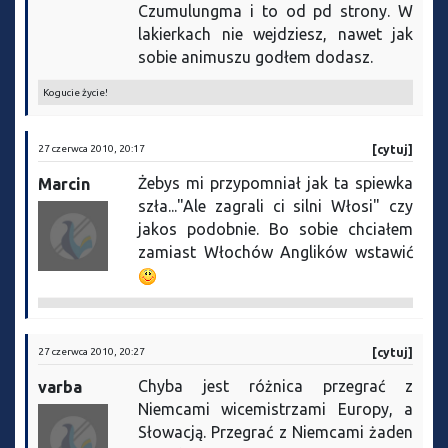
Czumulungma i to od pd strony. W
lakierkach nie wejdziesz, nawet jak
sobie animuszu godłem dodasz.
Kogucie życie!
27 czerwca 2010, 20:17
[cytuj]
Żebys mi przypomniał jak ta spiewka
Marcin
szła..."Ale zagrali ci silni Włosi" czy
jakos podobnie. Bo sobie chciałem
zamiast Włochów Anglików wstawić
27 czerwca 2010, 20:27
[cytuj]
Chyba jest różnica przegrać z
varba
Niemcami wicemistrzami Europy, a
Słowacją. Przegrać z Niemcami żaden