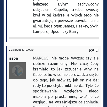
heinzego. Bylym zachywcony
odejsciem Capello, trzeba swiezej
krwi w tej kadrze, a Wloch tego nie
gwarantuje, i pierwsze powolania na
el. ME beda typu: James, Heskey, SWP,
Lampard, Upson czy Barry
28 czerwca 2010, 09:31
[cytuj]
MARCUS, nie mogę wyczuć czy się
aapa
dobrze rozumiemy. Nie chcę żeby
brzmiało to jak zrzucanie winy na
Capello, bo w sumie sprowadza się to
do tego, jak mówisz, jak on nie dał
rady to już chyba nikt nie da. Tyle, że
spodziewania względem niego
miałem po prostu inne, właśnie ze
względu na wcześniejsze osiągnięcia.