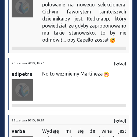
polowanie na nowego selekcjonera.
Cichym faworytem tamtejszych
dziennikarzy jest Redknapp, który
powiedział, że gdyby zaproponowano
mu takie stanowisko, to by nie
odmówił ... oby Capello został
28 czerwca 2010, 18:26
[cytuj]
No to wezmiemy Martineza
adipetre
28 czerwca 2010, 20:29
[cytuj]
Wydaję mi się że wina jest
varba