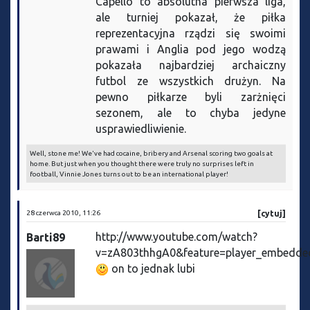
Capello to absolutna pierwsza liga,
ale turniej pokazał, że piłka
reprezentacyjna rządzi się swoimi
prawami i Anglia pod jego wodzą
pokazała najbardziej archaiczny
futbol ze wszystkich drużyn. Na
pewno piłkarze byli zarżnięci
sezonem, ale to chyba jedyne
usprawiedliwienie.
Well, stone me! We've had cocaine, bribery and Arsenal scoring two goals at
home. But just when you thought there were truly no surprises left in
football, Vinnie Jones turns out to be an international player!
28 czerwca 2010, 11:26
[cytuj]
http://www.youtube.com/watch?
Barti89
v=zA803thhgA0&feature=player_embedde
on to jednak lubi