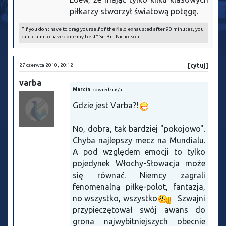
piłkarzy stworzył światową potęgę.
"If you dont have to drag yourself of the field exhausted after 90 minutes, you
cant claim to have done my best" Sir Bill Nicholson
27 czerwca 2010, 20:12
[cytuj]
varba
Marcin
powiedział/a:
Gdzie jest Varba?!
No, dobra, tak bardziej "pokojowo".
Chyba najlepszy mecz na Mundialu.
A pod względem emocji to tylko
pojedynek Włochy-Słowacja może
się równać. Niemcy zagrali
fenomenalną piłkę-polot, fantazja,
no wszystko, wszystko
Szwajni
przypieczętował swój awans do
grona najwybitniejszych obecnie