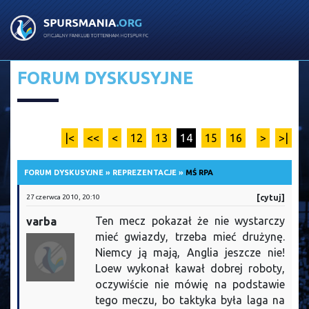
FORUM DYSKUSYJNE
|<
<<
<
12
13
14
15
16
>
>|
FORUM DYSKUSYJNE
»
REPREZENTACJE
»
MŚ RPA
27 czerwca 2010, 20:10
[cytuj]
Ten mecz pokazał że nie wystarczy
varba
mieć gwiazdy, trzeba mieć drużynę.
Niemcy ją mają, Anglia jeszcze nie!
Loew wykonał kawał dobrej roboty,
oczywiście nie mówię na podstawie
tego meczu, bo taktyka była laga na