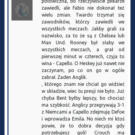
połowiczna, bo rzeczywiście piłkarze
zawiedli, ale Fabio nie dokonał też
wielu zmian. Twardo trzymał się
zawodników, którzy zawiedli we
wszystkich meczach. Jakby grali za
nazwisko, za to że są z Chelsea lub
Man Und. Rooney był słaby we
wszystkich meczach, a grał od
pierwszej minut w czterech, czyja to
wina - Capello. O Heskey już nawet nie
zaczynam, po co on go w ogóle
zabrał. Żaden Anglik.
, którego znam nie chciał go widzieć
w składzie, wiec tu presji nie było. Już
chyba Bent byłby lepszy, bo chociaż
ma szybkość. Anglicy przegrywają 3-1
z Niemcami a Capello zdejmuję Defoe
i wprowadza Emila. No niech mi ktoś
powie, że to dobra decyzja gdy
potrzebujesz goli! Crouch ma