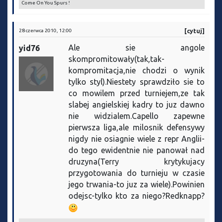
Come On You Spurs !
28 czerwca 2010, 12:00
[cytuj]
Ale sie angole
yid76
skompromitowały(tak,tak-
kompromitacja,nie chodzi o wynik
tylko styl).Niestety sprawdziło sie to
co mowilem przed turniejem,ze tak
slabej angielskiej kadry to juz dawno
nie widzialem.Capello zapewne
pierwsza liga,ale milosnik defensywy
nigdy nie osiagnie wiele z repr Anglii-
do tego ewidentnie nie panował nad
druzyna(Terry krytykujacy
przygotowania do turnieju w czasie
jego trwania-to juz za wiele).Powinien
odejsc-tylko kto za niego?Redknapp?