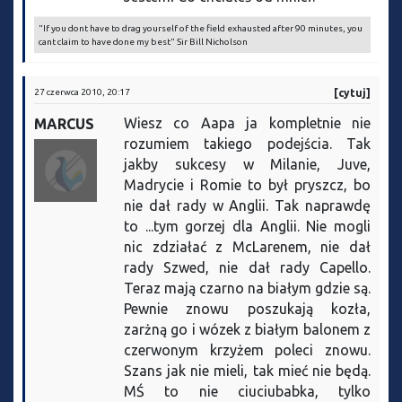
"If you dont have to drag yourself of the field exhausted after 90 minutes, you
cant claim to have done my best" Sir Bill Nicholson
27 czerwca 2010, 20:17
[cytuj]
Wiesz co Aapa ja kompletnie nie
MARCUS
rozumiem takiego podejścia. Tak
jakby sukcesy w Milanie, Juve,
Madrycie i Romie to był pryszcz, bo
nie dał rady w Anglii. Tak naprawdę
to ...tym gorzej dla Anglii. Nie mogli
nic zdziałać z McLarenem, nie dał
rady Szwed, nie dał rady Capello.
Teraz mają czarno na białym gdzie są.
Pewnie znowu poszukają kozła,
zarżną go i wózek z białym balonem z
czerwonym krzyżem poleci znowu.
Szans jak nie mieli, tak mieć nie będą.
MŚ to nie ciuciubabka, tylko