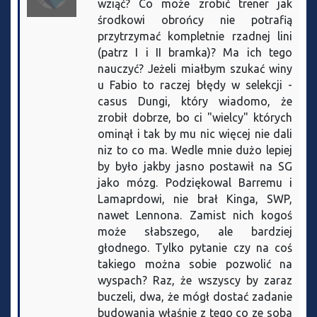
wziąć? Co może zrobić trener jak
środkowi obrońcy nie potrafią
przytrzymać kompletnie rzadnej lini
(patrz I i II bramka)? Ma ich tego
nauczyć? Jeżeli miałbym szukać winy
u Fabio to raczej błędy w selekcji -
casus Dungi, który wiadomo, że
zrobił dobrze, bo ci "wielcy" których
ominął i tak by mu nic więcej nie dali
niz to co ma. Wedle mnie dużo lepiej
by było jakby jasno postawił na SG
jako mózg. Podziękowal Barremu i
Lamaprdowi, nie brał Kinga, SWP,
nawet Lennona. Zamist nich kogoś
może słabszego, ale bardziej
głodnego. Tylko pytanie czy na coś
takiego można sobie pozwolić na
wyspach? Raz, że wszyscy by zaraz
buczeli, dwa, że mógł dostać zadanie
budowania właśnie z tego co ze soba