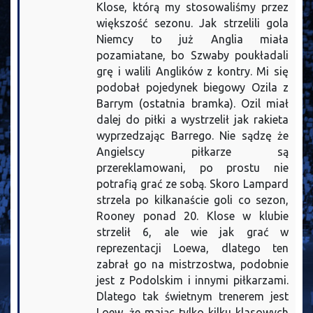
Klose, którą my stosowaliśmy przez
większość sezonu. Jak strzelili gola
Niemcy to już Anglia miała
pozamiatane, bo Szwaby poukładali
grę i walili Anglików z kontry. Mi się
podobał pojedynek biegowy Ozila z
Barrym (ostatnia bramka). Ozil miał
dalej do piłki a wystrzelił jak rakieta
wyprzedzając Barrego. Nie sądzę że
Angielscy piłkarze są
przereklamowani, po prostu nie
potrafią grać ze sobą. Skoro Lampard
strzela po kilkanaście goli co sezon,
Rooney ponad 20. Klose w klubie
strzelił 6, ale wie jak grać w
reprezentacji Loewa, dlatego ten
zabrał go na mistrzostwa, podobnie
jest z Podolskim i innymi piłkarzami.
Dlatego tak świetnym trenerem jest
Loew, że mając tylko kilku klasowych