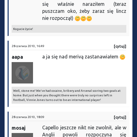
się właśnie naraziłem (teraz
puszczam oko, żeby zaraz się lincz
nie rozpoczął)
Kogucie życie!
28 czerwca 2010, 16:49
[cytuj]
a ja się nad merivą zastanawiałem
aapa
Well, stone me! We've had cocaine, bribery and Arsenal scoring two goals at
home. But just when you thought there were truly no surprises left in
football, Vinnie Jones turns out to be an international player!
28 czerwca 2010, 18:09
[cytuj]
Capello jeszcze nikt nie zwolnił, ale w
mosaj
Anglii powoli rozpoczyna się