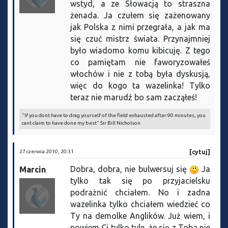
wstyd, a ze Słowacją to straszna
żenada. Ja czułem się zażenowany
jak Polska z nimi przegrała, a jak ma
się czuć mistrz świata. Przynajmniej
było wiadomo komu kibicuję. Z tego
co pamiętam nie faworyzowałeś
włochów i nie z tobą była dyskusją,
więc do kogo ta wazelinka! Tylko
teraz nie marudź bo sam zacząłeś!
"If you dont have to drag yourself of the field exhausted after 90 minutes, you
cant claim to have done my best" Sir Bill Nicholson
27 czerwca 2010, 20:31
[cytuj]
Dobra, dobra, nie bulwersuj się
Ja
Marcin
tylko tak się po przyjacielsku
podrażnić chciałem. No i zadna
wazelinka tylko chciałem wiedzieć co
Ty na demolke Anglików. Już wiem, i
powiem Ci tylko tyle, że się z Toba nie