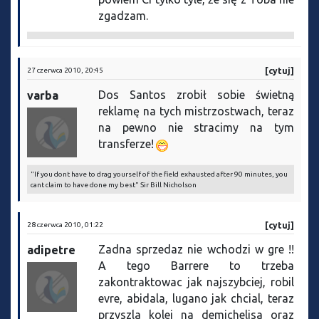
zgadzam.
27 czerwca 2010, 20:45
[cytuj]
Dos Santos zrobił sobie świetną
varba
reklamę na tych mistrzostwach, teraz
na pewno nie stracimy na tym
transferze!
"If you dont have to drag yourself of the field exhausted after 90 minutes, you
cant claim to have done my best" Sir Bill Nicholson
28 czerwca 2010, 01:22
[cytuj]
Zadna sprzedaz nie wchodzi w gre !!
adipetre
A tego Barrere to trzeba
zakontraktowac jak najszybciej, robil
evre, abidala, lugano jak chcial, teraz
przyszla kolej na demichelisa oraz