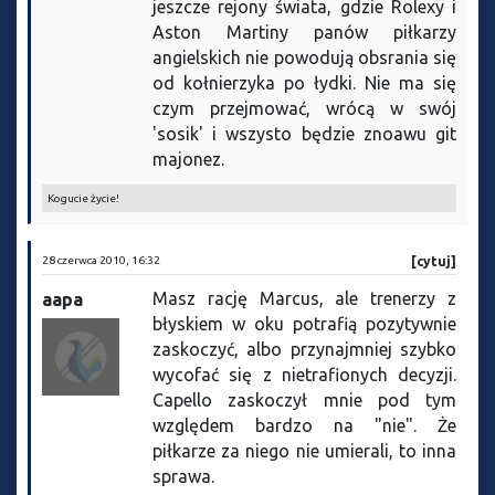
jeszcze rejony świata, gdzie Rolexy i
Aston Martiny panów piłkarzy
angielskich nie powodują obsrania się
od kołnierzyka po łydki. Nie ma się
czym przejmować, wrócą w swój
'sosik' i wszysto będzie znoawu git
majonez.
Kogucie życie!
28 czerwca 2010, 16:32
[cytuj]
Masz rację Marcus, ale trenerzy z
aapa
błyskiem w oku potrafią pozytywnie
zaskoczyć, albo przynajmniej szybko
wycofać się z nietrafionych decyzji.
Capello zaskoczył mnie pod tym
względem bardzo na "nie". Że
piłkarze za niego nie umierali, to inna
sprawa.