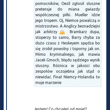
pomocników, Oezil zgłosił słuszne
pretensje do miana gwiazdy
współczesnej piłki. Mueller idzie
jego tropem. Oj, Niemce powalczą o
mistrzostwo. A Anglicy beznadziejni
jak arbitrzy
Bramkarz dupa,
stoperzy to samo, Barry chyba za
dużo czasu z Heskeyem spędza bo
się zrobił powolny i toporny jak on.
Mimo kryminalnego, jak mawia
Jacek Gmoch, błędu sędziego wynik
słuszny. Różnica w jakości obu
zespołów oczojebna jak stąd o
niewidać. Finał Niemcy-Holandia to
moje marzenie
Jestem! Co chciałeś od mnie!?