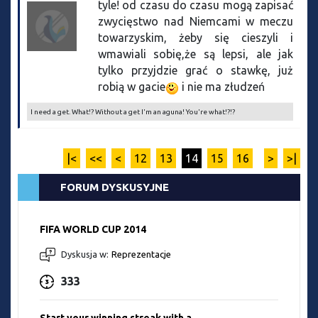
tyle! od czasu do czasu mogą zapisać
zwycięstwo nad Niemcami w meczu
towarzyskim, żeby się cieszyli i
wmawiali sobię,że są lepsi, ale jak
tylko przyjdzie grać o stawkę, już
robią w gacie
i nie ma złudzeń
I need a get. What!? Without a get I'm an aguna! You're what!?!?
|<
<<
<
12
13
14
15
16
>
>|
FORUM DYSKUSYJNE
FIFA WORLD CUP 2014
Dyskusja w:
Reprezentacje
333