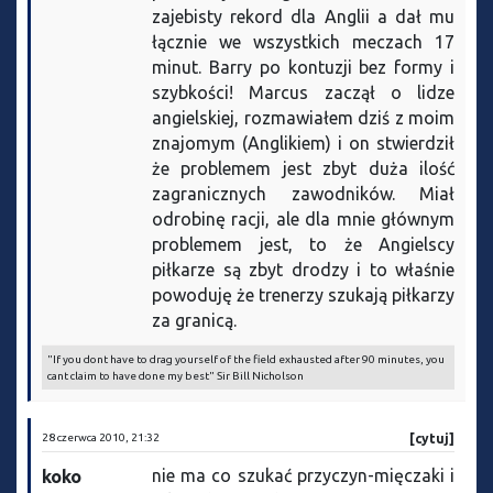
zajebisty rekord dla Anglii a dał mu
łącznie we wszystkich meczach 17
minut. Barry po kontuzji bez formy i
szybkości! Marcus zaczął o lidze
angielskiej, rozmawiałem dziś z moim
znajomym (Anglikiem) i on stwierdził
że problemem jest zbyt duża ilość
zagranicznych zawodników. Miał
odrobinę racji, ale dla mnie głównym
problemem jest, to że Angielscy
piłkarze są zbyt drodzy i to właśnie
powoduję że trenerzy szukają piłkarzy
za granicą.
"If you dont have to drag yourself of the field exhausted after 90 minutes, you
cant claim to have done my best" Sir Bill Nicholson
28 czerwca 2010, 21:32
[cytuj]
nie ma co szukać przyczyn-mięczaki i
koko