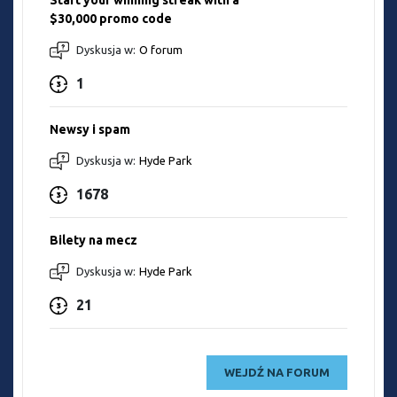
Start your winning streak with a
$30,000 promo code
Dyskusja w:
O forum
1
Newsy i spam
Dyskusja w:
Hyde Park
1678
Bilety na mecz
Dyskusja w:
Hyde Park
21
WEJDŹ NA FORUM