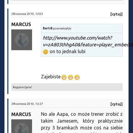
28 czerwca 2010, 12:03
[cytuj]
MARCUS
Barti8
powiedział/a:
http://www.youtube.com/watch?
v=zA803thhgA0&feature=player_embedd
on to jednak lubi
Zajebiste
Kogucie życie!
28 czerwca 2010, 12:27
[cytuj]
No ale Aapa, co może trener zrobić z
MARCUS
takim Jamesem, który praktycznie
przy 3 bramkach może coś na siebie