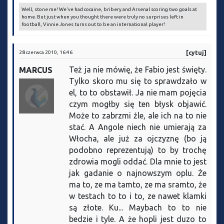
Well, stone me! We've had cocaine, bribery and Arsenal scoring two goals at
home. But just when you thought there were truly no surprises left in
football, Vinnie Jones turns out to be an international player!
28 czerwca 2010, 16:46
[cytuj]
Też ja nie mówię, że Fabio jest święty.
MARCUS
Tylko skoro mu się to sprawdzało w
el, to to obstawił. Ja nie mam pojęcia
czym mogłby się ten błysk objawić.
Może to zabrzmi źle, ale ich na to nie
stać. A Angole niech nie umierają za
Włocha, ale już za ojczyznę (bo ją
podobno reprezentują) to by trochę
zdrowia mogli oddać. Dla mnie to jest
jak gadanie o najnowszym oplu. Że
ma to, ze ma tamto, ze ma sramto, że
w testach to to i to, ze nawet klamki
są złote. Ku... Maybach to to nie
bedzie i tyle. A że hopli jest duzo to