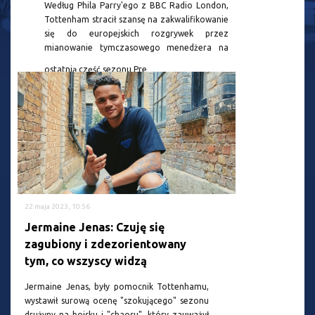
Według Phila Parry'ego z BBC Radio London,
Tottenham stracił szansę na zakwalifikowanie
się do europejskich rozgrywek przez
mianowanie tymczasowego menedżera na
ostatnią część sezonu Pre
22 maja 2023, 10:56
Jermaine Jenas: Czuję się
zagubiony i zdezorientowany
tym, co wszyscy widzą
Jermaine Jenas, były pomocnik Tottenhamu,
wystawił surową ocenę "szokującego" sezonu
drużyny na boisku i "chaosu", który zauważył