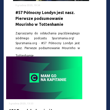
9 grudnia 2020, 19:34
#57 Północny Londyn jest nasz.
Pierwsze podsumowanie
Mourinho w Tottenhamie
Zapraszamy do odsłuchania pięćdziesiątego
siódmego podcastu Spursmania.org!
Spursmania.org · #57 Północny Londyn jest
nasz. Pierwsze podsumowanie Mourinho w
Tottenhamie
3 grudnia 2020, 13:33