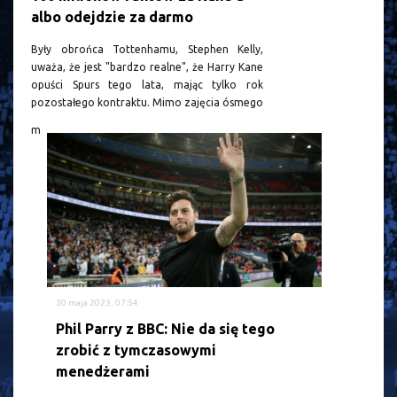
albo odejdzie za darmo
Były obrońca Tottenhamu, Stephen Kelly,
uważa, że jest "bardzo realne", że Harry Kane
opuści Spurs tego lata, mając tylko rok
pozostałego kontraktu. Mimo zajęcia ósmego
m
30 maja 2023, 07:54
Phil Parry z BBC: Nie da się tego
zrobić z tymczasowymi
menedżerami